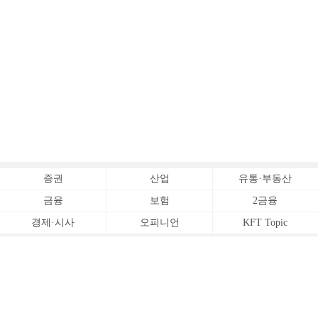
증권
산업
유통·부동산
금융
보험
2금융
경제·시사
오피니언
KFT Topic
전체서비스
Copyrightⓒ
한국금융신문 All Rights Reserved.