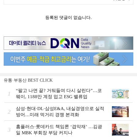
유통·부동산 BEST CLICK
“팔고 나면 끝? 거둬들여 다시 살린다”…코
1
웨이, 1188만 계정 업고 ESG 밸류업
삼성·현대·DL·삼성E&A, 내실경영으로 실적
2
방어…미래 먹거리 경쟁 본격화
홈플러스·롯데카드 책임론 ‘겹악재’ …김광
3
일 MBK 부회장 부담 커지나