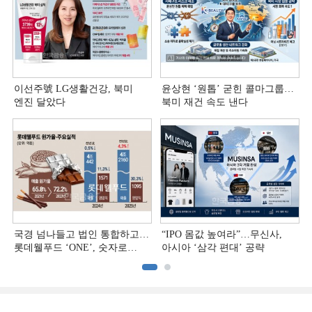
이선주號 LG생활건강, 북미
윤상현 ‘원톱ʼ 굳힌 콜마그룹…
엔진 달았다
북미 재건 속도 낸다
국경 넘나들고 법인 통합하고…
“IPO 몸값 높여라”…무신사,
롯데웰푸드 ‘ONE’, 숫자로
아시아 ‘삼각 편대’ 공략
증명하다