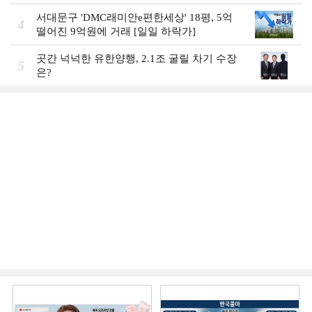
서대문구 'DMC래미안e편한세상' 18평, 5억
4
떨어진 9억원에 거래 [일일 하락가]
곳간 넉넉한 유한양행, 2.1조 굴릴 차기 수장
5
은?