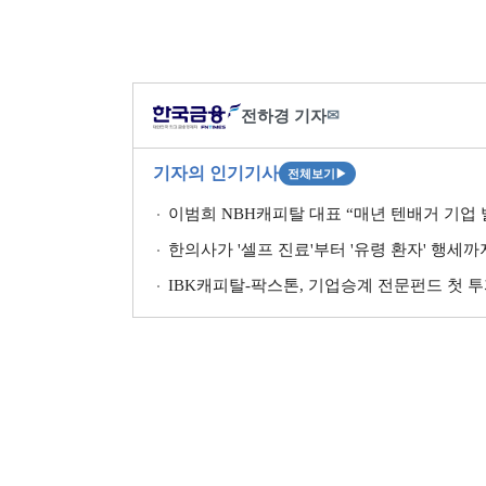
전하경 기자
✉
기자의 인기기사
전체보기
▶
이범희 NBH캐피탈 대표 “매년 텐배거 기업 발
한의사가 '셀프 진료'부터 '유령 환자' 행세
IBK캐피탈-팍스톤, 기업승계 전문펀드 첫 투