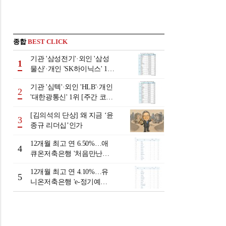
종합
BEST CLICK
기관 '삼성전기'·외인 '삼성
1
물산'·개인 'SK하이닉스' 1위
[주간 코스피 순매수- 2026
기관 '심텍'·외인 'HLB'·개인
년 8월3일~8월7일]
2
'대한광통신' 1위 [주간 코스
닥 순매수- 2026년 8월3일~8
[김의석의 단상] 왜 지금 ‘윤
월7일]
3
종규 리더십’인가
12개월 최고 연 6.50%…애
4
큐온저축은행 '처음만난적
금'[이주의 저축은행 적금금
12개월 최고 연 4.10%…유
리-8월 2주]
5
니온저축은행 'e-정기예
금'[이주의 저축은행 예금금
리-8월 2주]