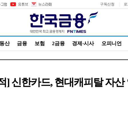
구독신청
로
부동산
금융
보험
2금융
경제·시사
오피니언
 실적] 신한카드, 현대캐피탈 자