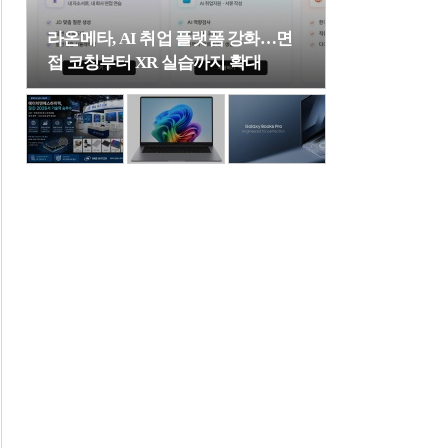
라온메타, AI 취업 플랫폼 강화…면
접 코칭부터 XR 실습까지 확대