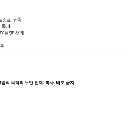
플랫폼 구축
만 돌파
MY월렛' 선봬
1위
상업적 목적의 무단 전재, 복사, 배포 금지