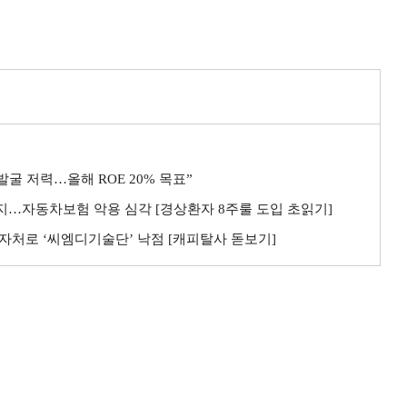
굴 저력…올해 ROE 20% 목표”
까지…자동차보험 악용 심각 [경상환자 8주룰 도입 초읽기]
자처로 ‘씨엠디기술단’ 낙점 [캐피탈사 돋보기]