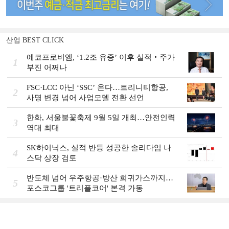
산업 BEST CLICK
에코프로비엠, ‘1.2조 유증’ 이후 실적‧주가
1
부진 어쩌나
FSC·LCC 아닌 ‘SSC’ 온다…트리니티항공,
2
사명 변경 넘어 사업모델 전환 선언
한화, 서울불꽃축제 9월 5일 개최…안전인력
3
역대 최대
SK하이닉스, 실적 반등 성공한 솔리다임 나
4
스닥 상장 검토
반도체 넘어 우주항공·방산 희귀가스까지…
5
포스코그룹 '트리플코어' 본격 가동