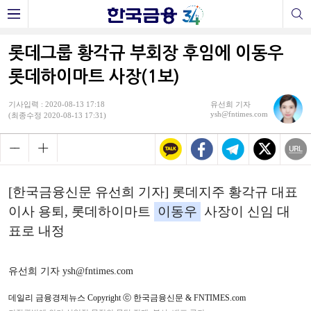
롯데그룹 황각규 부회장 후임에 이동우
롯데하이마트 사장(1보)
기사입력 : 2020-08-13 17:18
유선희 기자
ysh@fntimes.com
(최종수정 2020-08-13 17:31)
[한국금융신문 유선희 기자] 롯데지주 황각규 대표
이사 용퇴
,
롯데하이마트
이동우
사장이 신임 대
표로 내정
유선희 기자 ysh@fntimes.com
데일리 금융경제뉴스 Copyright ⓒ 한국금융신문 & FNTIMES.com