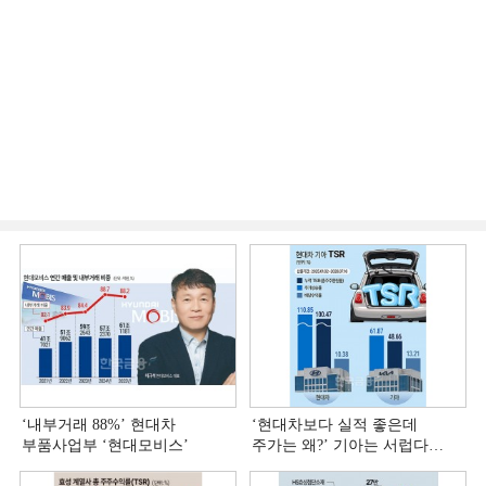
‘내부거래 88%ʼ 현대차
‘현대차보다 실적 좋은데
부품사업부 ‘현대모비스ʼ
주가는 왜?ʼ 기아는 서럽다
[정답은 TSR]