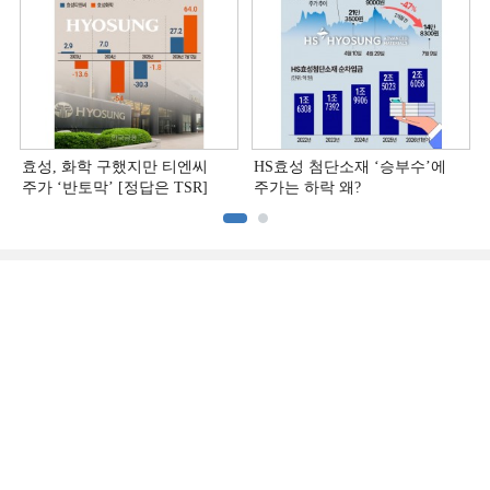
효성, 화학 구했지만 티엔씨
HS효성 첨단소재 ‘승부수’에
주가 ‘반토막’ [정답은 TSR]
주가는 하락 왜?