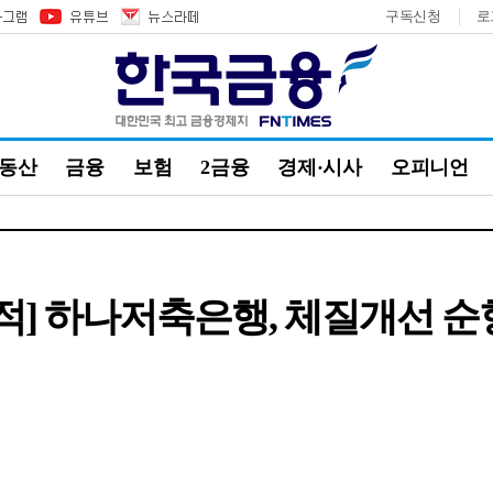
구독신청
로
부동산
금융
보험
2금융
경제·시사
오피니언
 실적] 하나저축은행, 체질개선 