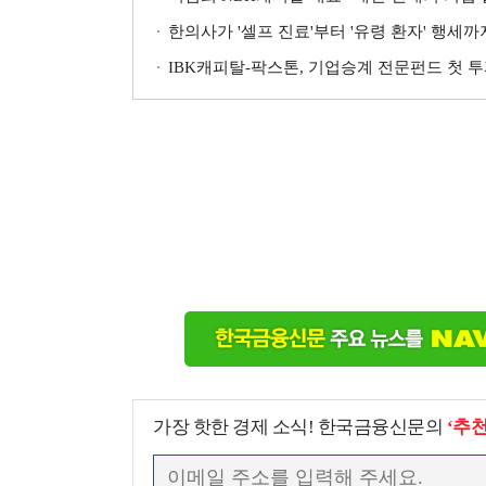
한의사가 '셀프 진료'부터 '유령 환자' 행세
IBK캐피탈-팍스톤, 기업승계 전문펀드 첫 투
가장 핫한 경제 소식! 한국금융신문의
‘추