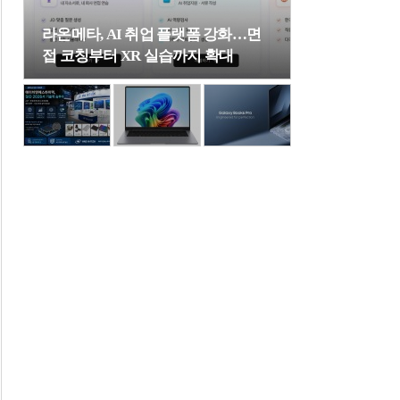
라온메타, AI 취업 플랫폼 강화…면
접 코칭부터 XR 실습까지 확대