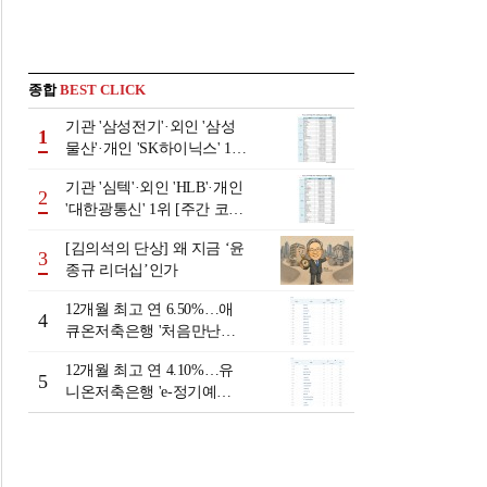
종합
BEST CLICK
기관 '삼성전기'·외인 '삼성
1
물산'·개인 'SK하이닉스' 1위
[주간 코스피 순매수- 2026
기관 '심텍'·외인 'HLB'·개인
년 8월3일~8월7일]
2
'대한광통신' 1위 [주간 코스
닥 순매수- 2026년 8월3일~8
[김의석의 단상] 왜 지금 ‘윤
월7일]
3
종규 리더십’인가
12개월 최고 연 6.50%…애
4
큐온저축은행 '처음만난적
금'[이주의 저축은행 적금금
12개월 최고 연 4.10%…유
리-8월 2주]
5
니온저축은행 'e-정기예
금'[이주의 저축은행 예금금
리-8월 2주]