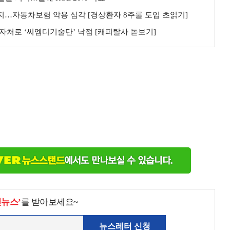
까지…자동차보험 악용 심각 [경상환자 8주룰 도입 초읽기]
자처로 ‘씨엠디기술단’ 낙점 [캐피탈사 돋보기]
천뉴스’
를 받아보세요~
뉴스레터 신청