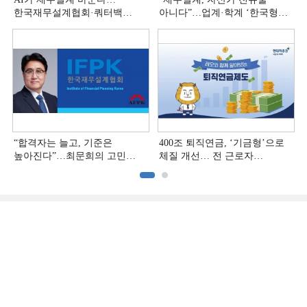
한국재무설계협회·쿼터백
아니다”…업계·학계 ‘한국형
'베러웰스'로 생태계 구축
재무설계’ 논의 본격화
“합격자는 늘고, 기준은
400조 퇴직연금, ‘기금형’으로
높아진다”…최문희의 고민
체질 개선… 전 근로자
깊어지는 재무설계 시장
대상으로 확대