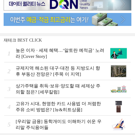
재테크 BEST CLICK
높은 이자 · 세제 혜택…‘알토란 예적금’ 노려
1
라 [Cover Story]
규제지역 해소된 대구·대전 등 지방도시 향
2
후 부동산 전망은? [주목 이 지역]
상가주택을 취득·보유·양도할 때 세제상 주
3
의할 점은? [세무칼럼]
고유가 시대, 현명한 카드 사용법 더 저렴한
4
주유 소비 방법은? [뉴&히트상품]
[우리말 금융] 동학개미도 이해하기 쉬운 우
5
리말 주식용어들