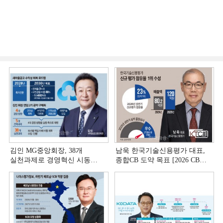
김인 MG중앙회장, 38개
남욱 한국기술신용평가 대표,
실천과제로 경영혁신 시동
종합CB 도약 목표 [2026 CB사
[상호금융 경영혁신 진단 ①]
하반기 전략 ③]