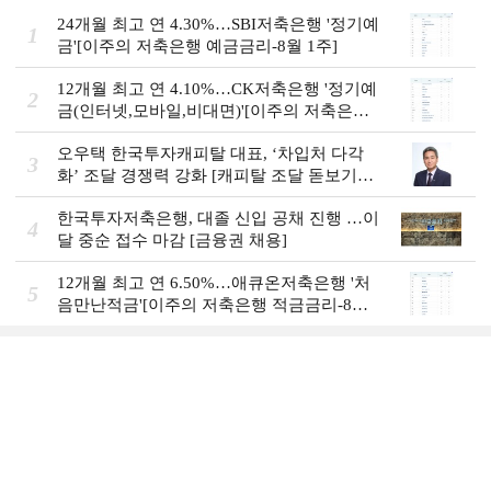
24개월 최고 연 4.30%…SBI저축은행 '정기예
1
금'[이주의 저축은행 예금금리-8월 1주]
12개월 최고 연 4.10%…CK저축은행 '정기예
2
금(인터넷,모바일,비대면)'[이주의 저축은행
예금금리-8월 1주]
오우택 한국투자캐피탈 대표, ‘차입처 다각
3
화ʼ 조달 경쟁력 강화 [캐피탈 조달 돋보기
(12)]
한국투자저축은행, 대졸 신입 공채 진행 …이
4
달 중순 접수 마감 [금융권 채용]
12개월 최고 연 6.50%…애큐온저축은행 '처
5
음만난적금'[이주의 저축은행 적금금리-8월
1주]