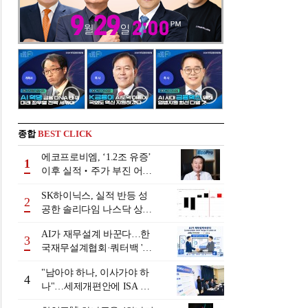
종합
BEST CLICK
에코프로비엠, ‘1.2조 유증’
1
이후 실적‧주가 부진 어쩌
나
SK하이닉스, 실적 반등 성
2
공한 솔리다임 나스닥 상장
검토
AI가 재무설계 바꾼다…한
3
국재무설계협회·쿼터백 '베
러웰스'로 생태계 구축
"남아야 하나, 이사가야 하
4
나"…세제개편안에 ISA 투
자자 셈법 복잡