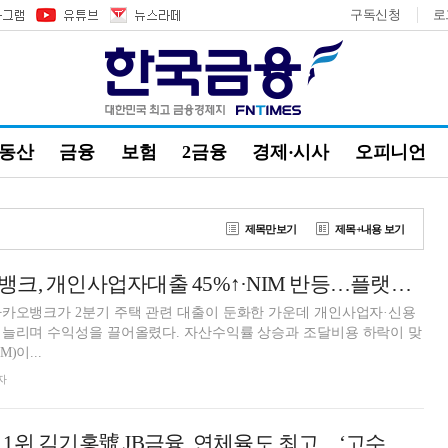
구독신청
로
부동산
금융
보험
2금융
경제·시사
오피니언
제목만보기
제목+내용 보기
윤호영號 카카오뱅크, 개인사업자대출 45%↑·NIM 반등…플랫폼 수익화 '과제' [2026 금융사 상반기 실적]
카카오뱅크가 2분기 주택 관련 대출이 둔화한 가운데 개인사업자·신용
 늘리며 수익성을 끌어올렸다. 자산수익률 상승과 조달비용 하락이 맞
)이...
자
김기홍號 JB금융, 연체율도 최고…‘고수익·고위험’ 엇갈린 성적표 [2026 금융사 상반기 리그테이블]