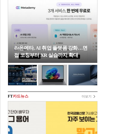
라온메타, AI 취업 플랫폼 강화…면
접 코칭부터 XR 실습까지 확대
FT
카드뉴스
더보기