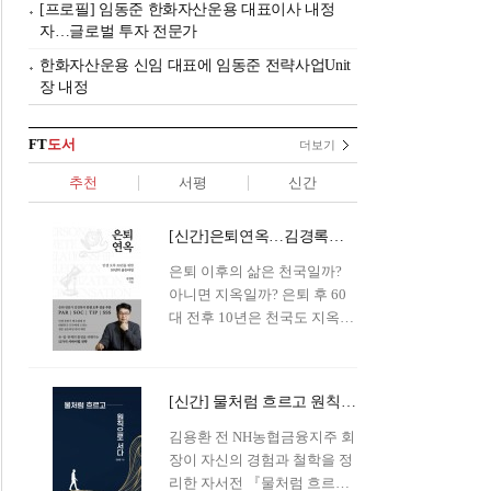
[프로필] 임동준 한화자산운용 대표이사 내정
자…글로벌 투자 전문가
한화자산운용 신임 대표에 임동준 전략사업Unit
장 내정
FT
도서
더보기
추천
서평
신간
[신간]은퇴연옥…김경록의 은퇴 후 삶의 나침반
은퇴 이후의 삶은 천국일까?
아니면 지옥일까? 은퇴 후 60
대 전후 10년은 천국도 지옥도
아닌 '연옥'이라 개념이 등장해
화제를 모으고 있다.투자 전문
가이자 은퇴연구소장으로서의
[신간] 물처럼 흐르고 원칙으로 서다…김용환의 통찰을 담다
은퇴 설계를 가이드해 온 김경
록 옵투스자산운용의 고문이
김용환 전 NH농협금융지주 회
신간 『은퇴연옥』을 내놓았
장이 자신의 경험과 철학을 정
다.단테는 지옥을 '모든 희망을
리한 자서전 『물처럼 흐르고