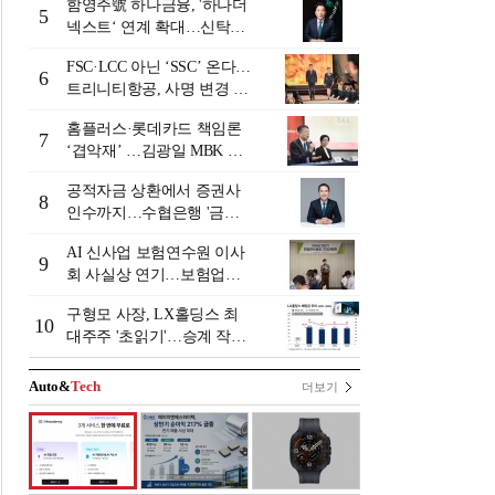
함영주號 하나금융, '하나더
5
넥스트‘ 연계 확대…신탁수
수료 2배 증가 효과 [금융 시
FSC·LCC 아닌 ‘SSC’ 온다…
니어 비즈니스 돋보기]
6
트리니티항공, 사명 변경 넘
어 사업모델 전환 선언
홈플러스·롯데카드 책임론
7
‘겹악재’ …김광일 MBK 부
회장 부담 커지나
공적자금 상환에서 증권사
8
인수까지…수협은행 '금융
그룹화' 25년 여정 [수협은
AI 신사업 보험연수원 이사
행 금융그룹의 꿈①]
9
회 사실상 연기…보험업계
"사업 타당성 검증 부족"
구형모 사장, LX홀딩스 최
[보험연수원 AI사업 논란]
10
대주주 '초읽기'…승계 작업
막바지?
Auto&
Tech
더보기