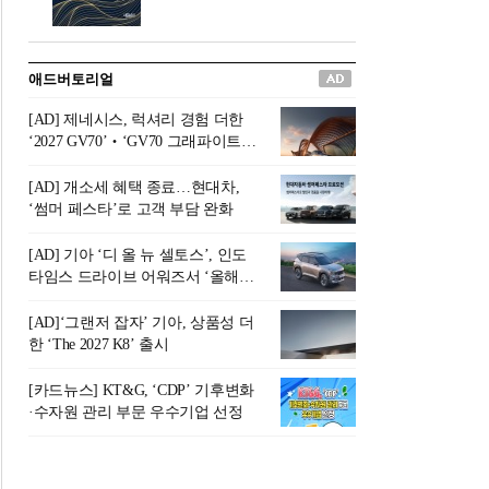
버려야 하는 곳'이라 묘사했다.
원칙으로 서다』를 펴냈다.정
오늘날 많은 이가 은퇴를 지옥
통 관료 출신으로 한국 금융의
이라 부르며 절망하지만, 김경
주요 변곡점마다 중요한 역할
애드버토리얼
록 고문은 새로운 시각을 제시
을 하고 금융 경영인으로서 큰
한다. 은퇴 후 60대를 전후한 1
족적을 남긴 김 전 회장이 후배
[AD] 제네시스, 럭셔리 경험 더한
0년의 과도기는 지옥이 아니라
세대에게 전하는 삶의 조언을
‘2027 GV70’‧‘GV70 그래파이트’
정화와 성장의 공간인 ‘은퇴연
담은 인생 노트다.『물처럼 흐
출시
옥(Purgatory)’이라는 것이다.
르고 원칙으로 서다』는 단순
[AD] 개소세 혜택 종료…현대차,
연옥은 고통스럽지만 끝이 있
한 자서전을 넘어, 실패를 두려
‘썸머 페스타’로 고객 부담 완화
으며, 준비를 통해 천국으로 나
워하지 않는 용기와 자신에 대
아갈 수 있는 희망의 장소라고
한 믿음이 어떻게 삶을 풍요롭
[AD] 기아 ‘디 올 뉴 셀토스’, 인도
말한
게 만드는지를 보여주는 지혜
타임스 드라이브 어워즈서 ‘올해의
의 보고로 평가된다.김용환 전
SUV’ 선정
회장은 “인생의 목표가 크더라
[AD]‘그랜저 잡자’ 기아, 상품성 더
도 조급해하지 말고 작은 것부
한 ‘The 2027 K8’ 출시
터 하나 하나 성취해 나가
라”고 조언한다. 뼈아픈 실패
[카드뉴스] KT&G, ‘CDP’ 기후변화
조차 성공의 뼈대가 된다는 긍
·수자원 관리 부문 우수기업 선정
정적인 마음으로