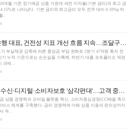
 24개월 기준 정기예금 상품 가운데 세전 이자율(기본 금리)과 최고 금
4.15%로 나타났다. 기본 금리와 최고금리 모두 전주 대비 0.10%p 하
...
자
곽산업 KB저축은행 대표, 건전성 지표 개선 흐름 지속…조달구조 개편으로 수익성 제고 [금융사 2026 상반기 실적]
가 부실채권 감축에 따른 충당금 부담 완화로 2분기 47억원 흑자 전
반기 누적 기준으로는 순손실을 기록해, 하반기 대출 포트폴리오 재편
과제...
자
애큐온저축은행, 수신·디지털·소비자보호 '삼각편대'…고객 중심 경영 강화[저축은행 돋보기]
 상품 경쟁력과 모바일 플랫폼 혁신, 소비자중심경영(CCM)을 축으
서비스 체계를 구축했다. 금리 경쟁력에 더해 상품 이용의 편의성까지
우...
자