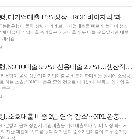
강태영號 농협은행, 대기업대출 18% 성장···ROE·비이자익 '과제' [2026 금융사 상반기 실적]
NH농협은행이 올해 상반기 가계보다 기업대출을 빠르게 늘리며 생산
편에 나섰다.기업대출 증가율은 가계대출의 두 배를 웃돌았지만 내부
대기업...
자
정진완號 우리은행, SOHO대출 5.9%↓·신용대출 2.7%↑…생산적금융 전환 시동 [2026 금융사 상반기 실적]
우리은행이 올해 상반기 대기업대출을 빠르게 확대하는 동시에 소상공
 하는 소호(SOHO)대출은 줄인 것으로 나타났다. 부동산·임대업 관
부문...
자
이호성號 하나은행, 소호대출 비중 2년 연속 '감소'···NPL 완충력 '관건' [2026 금융사 상반기 실적]
하나은행이 올해 상반기 기업대출을 가계대출보다 두 배 이상 빠르게
심의 자산 재편에 속도를 냈다.대기업과 중소기업대출이 모두 증가했
% 이상...