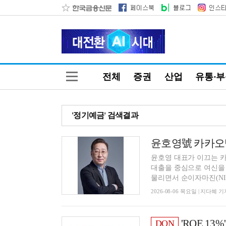
전체
증권
산업
유통·
'정기예금' 검색결과
윤호영 대표가 이끄는 
대출을 중심으로 여신을
물리면서 순이자마진(NIM
2026-08-06 목요일 | 지다혜 기
'ROE 13%' 1위 
DQN