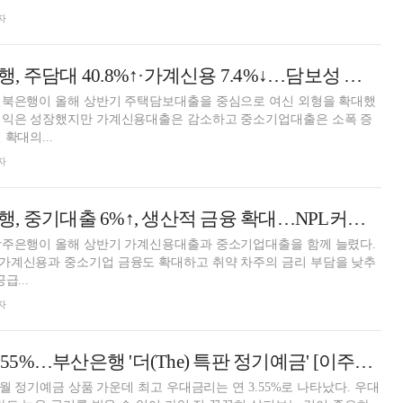
자
박춘원號 전북은행, 주담대 40.8%↑·가계신용 7.4%↓…담보성 여신 편중·건전성 회복 '과제' [2026 금융사 상반기 실적]
전북은행이 올해 상반기 주택담보대출을 중심으로 여신 외형을 확대했
이익은 성장했지만 가계신용대출은 감소하고 중소기업대출은 소폭 증
확대의...
자
정일선號 광주은행, 중기대출 6%↑, 생산적 금융 확대…NPL커버리지 47.4%p↓ '추락' [2026 금융사 상반기 실적]
광주은행이 올해 상반기 가계신용대출과 중소기업대출을 함께 늘렸다.
가계신용과 중소기업 금융도 확대하고 취약 차주의 금리 부담을 낮추
급...
자
24개월 최고 연 3.55%…부산은행 '더(The) 특판 정기예금' [이주의 은행 예금금리-7월 5주]
개월 정기예금 상품 가운데 최고 우대금리는 연 3.55%로 나타났다. 우대