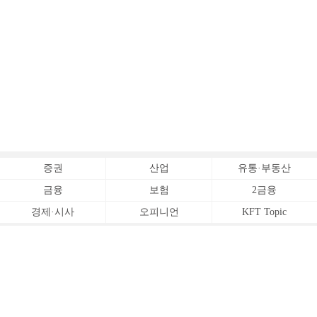
증권
산업
유통·부동산
금융
보험
2금융
경제·시사
오피니언
KFT Topic
전체서비스
Copyrightⓒ
한국금융신문 All Rights Reserved.