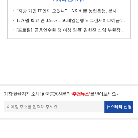
“지방 가면 IT인재 오겠나”…AX 바쁜 농협은행, 본사 이전설에 ‘긴장’ [막 오른 금융권 하투(夏鬪)]
12개월 최고 연 3.95%…SC제일은행 'e-그린세이브예금' [이주의 은행 예금금리-8월 1주]
[프로필] '금융연수원 첫 여성 임원' 김헌진 신임 부원장···교육·디지털·기획 '올라운더'
가장 핫한 경제 소식! 한국금융신문의
‘추천뉴스’
를 받아보세요~
뉴스레터 신청