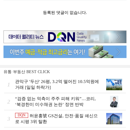
유통·부동산 BEST CLICK
관악구 '두산' 26평, 3.2억 떨어진 10.5억원에
1
거래 [일일 하락가]
“검증 없는 억측이 주주 피해 키워”…코리,
2
‘북경한미 미수채권 논란’ 정면 반박
DQN
허윤홍號 GS건설, 안전·품질 쇄신으
3
로 시평 3위 탈환