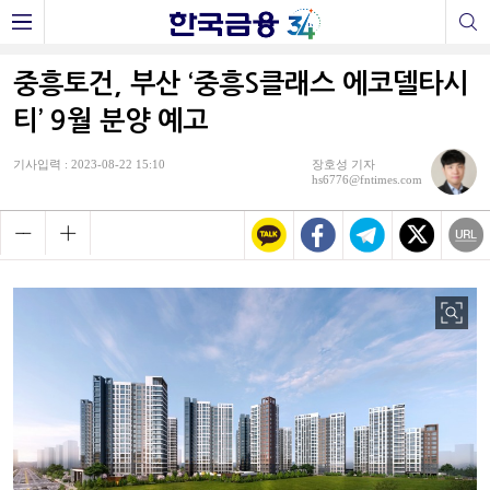
중흥토건, 부산 ‘중흥S클래스 에코델타시
티’ 9월 분양 예고
기사입력 : 2023-08-22 15:10
장호성 기자
hs6776@fntimes.com