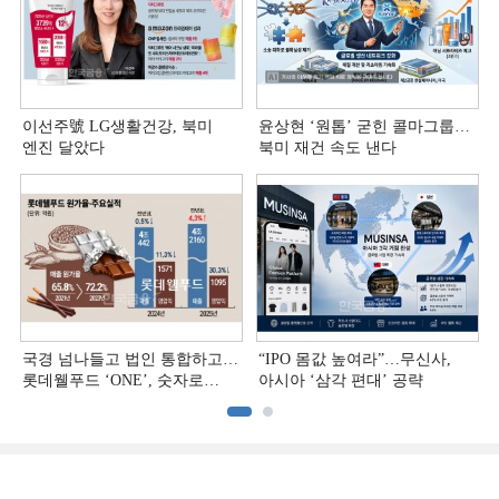
이선주號 LG생활건강, 북미
윤상현 ‘원톱ʼ 굳힌 콜마그룹…
엔진 달았다
북미 재건 속도 낸다
국경 넘나들고 법인 통합하고…
“IPO 몸값 높여라”…무신사,
롯데웰푸드 ‘ONE’, 숫자로
아시아 ‘삼각 편대’ 공략
증명하다