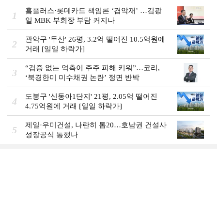
홈플러스·롯데카드 책임론 ‘겹악재’ …김광
1
일 MBK 부회장 부담 커지나
관악구 '두산' 26평, 3.2억 떨어진 10.5억원에
2
거래 [일일 하락가]
“검증 없는 억측이 주주 피해 키워”…코리,
3
‘북경한미 미수채권 논란’ 정면 반박
도봉구 '신동아1단지' 21평, 2.05억 떨어진
4
4.75억원에 거래 [일일 하락가]
제일·우미건설, 나란히 톱20…호남권 건설사
5
성장공식 통했나