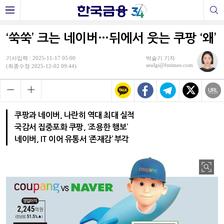
‘쑥쑥’ 크는 네이버…뒤에서 웃는 쿠팡 ‘왜’
기사입력 : 2025-11-17 05:00
박슬기 기자
seulgi@fntimes.com
(최종수정 2025-12-02 09:44)
쿠팡과 네이버, 나란히 역대 최대 실적
국감서 집중포화 쿠팡, ‘조용한 행보’
네이버, IT 이어 유통서 ‘존재감’ 부각