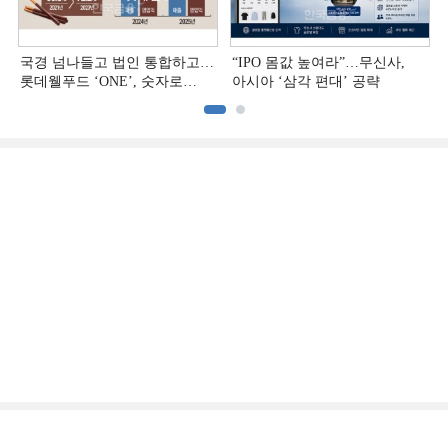
국경 넘나들고 법인 통합하고…
“IPO 몸값 높여라”…무신사,
롯데웰푸드 ‘ONE’, 숫자로
아시아 ‘삼각 편대’ 공략
증명하다
증권
산업
유통·부동산