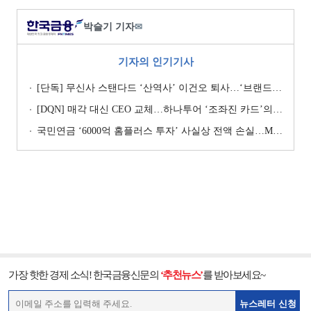
박슬기 기자
✉
기자의 인기기사
[단독] 무신사 스탠다드 ‘산역사’ 이건오 퇴사…‘브랜드 정체성’ 전환점 맞나
[DQN] 매각 대신 CEO 교체…하나투어 ‘조좌진 카드’의 속내 [Z-스코어 기업가치 바로보기]
국민연금 ‘6000억 홈플러스 투자’ 사실상 전액 손실…MBK 책임론 재점화
가장 핫한 경제 소식! 한국금융신문의
‘추천뉴스’
를 받아보세요~
뉴스레터 신청