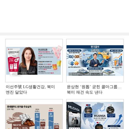
이선주號 LG생활건강, 북미
윤상현 ‘원톱ʼ 굳힌 콜마그룹…
엔진 달았다
북미 재건 속도 낸다