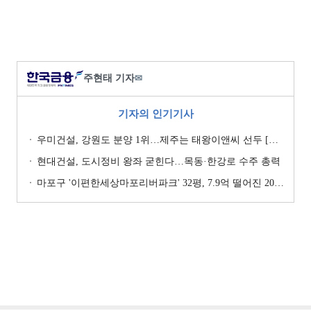
주현태 기자
✉
기자의 인기기사
우미건설, 강원도 분양 1위…제주는 태왕이앤씨 선두 [이 지역 분양왕-강원·제주]
현대건설, 도시정비 왕좌 굳힌다…목동·한강로 수주 총력
마포구 '이편한세상마포리버파크' 32평, 7.9억 떨어진 20.4억원에 거래 [일일 하락가]