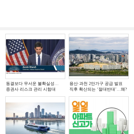
동결보다 무서운 불확실성…
용산·과천 2만가구 공급 발표
증권사 리스크 관리 시험대
직후 확산되는 ‘절대반대’…왜?