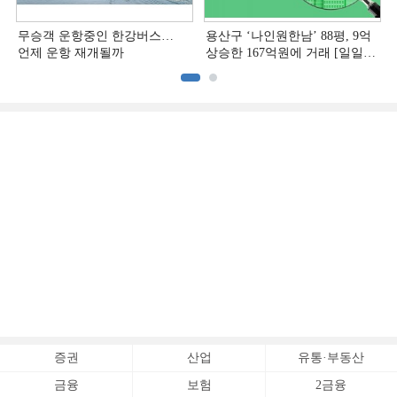
무승객 운항중인 한강버스…
용산구 ‘나인원한남’ 88평, 9억
언제 운항 재개될까
상승한 167억원에 거래 [일일
아파트 신고가]
증권
산업
유통·부동산
금융
보험
2금융