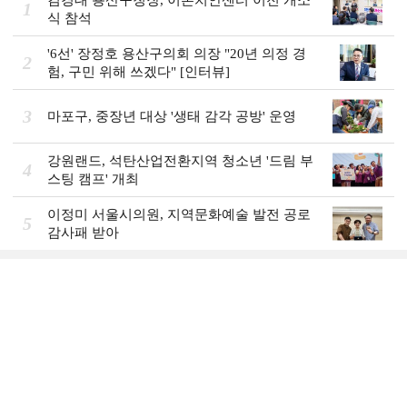
1
식 참석
'6선' 장정호 용산구의회 의장 "20년 의정 경
2
험, 구민 위해 쓰겠다" [인터뷰]
3
마포구, 중장년 대상 '생태 감각 공방' 운영
강원랜드, 석탄산업전환지역 청소년 '드림 부
4
스팅 캠프' 개최
이정미 서울시의원, 지역문화예술 발전 공로
5
감사패 받아