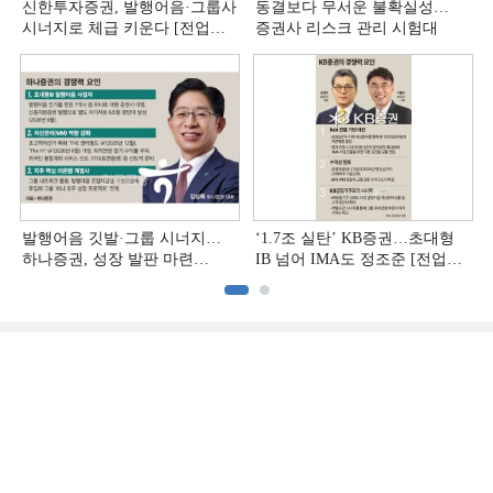
신한투자증권, 발행어음·그룹사
동결보다 무서운 불확실성…
시너지로 체급 키운다 [전업계
증권사 리스크 관리 시험대
추격하는 은행계 증권사 (4)]
발행어음 깃발·그룹 시너지…
‘1.7조 실탄’ KB증권…초대형
하나증권, 성장 발판 마련
IB 넘어 IMA도 정조준 [전업계
[전업계 추격하는 은행계
추격하는 은행계 증권사 (2)]
증권사 (3)]