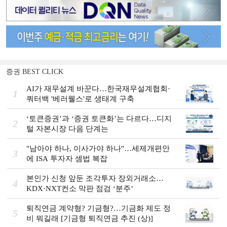
증권 BEST CLICK
AI가 재무설계 바꾼다…한국재무설계협회·
1
쿼터백 '베러웰스'로 생태계 구축
‘토큰증권’과 ‘증권 토큰화’는 다르다…디지
2
털 자본시장 다음 단계는
"남아야 하나, 이사가야 하나"…세제개편안
3
에 ISA 투자자 셈법 복잡
본인가 신청 앞둔 조각투자 장외거래소…
4
KDX·NXT컨소 막판 점검 ‘분주’
퇴직연금 계약형? 기금형?…기금화 제도 정
5
비 뭐길래 [기금형 퇴직연금 추진 (상)]