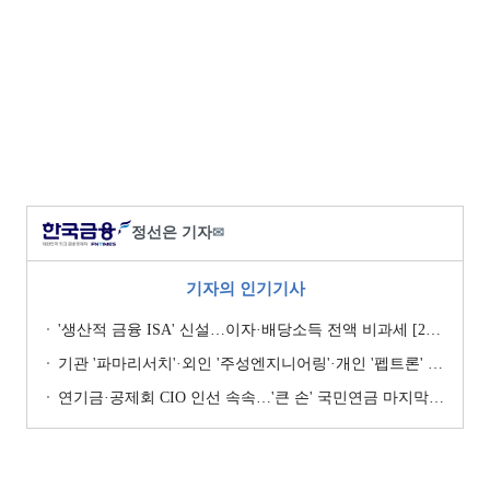
정선은 기자
✉
기자의 인기기사
'생산적 금융 ISA' 신설…이자·배당소득 전액 비과세 [2026 세제개편안]
기관 '파마리서치'·외인 '주성엔지니어링'·개인 '펩트론' 1위 [주간 코스닥 순매수- 2026년 7월27일~7월31일]
연기금·공제회 CIO 인선 속속…'큰 손' 국민연금 마지막 타자