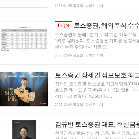
2026-01-05 월요일 | 방의진 기자
토스증권, 해외주식 수수료 수익
DQN
토스증권이 올해 3분기 누적 기준 해외주식
1위로 올라섰다. 토스증권은 가파른 성장세를
분기 누적 수익에서 처음으...
2025-12-05 금요일 | 방의진 기자
토스증권 장세인 정보보호 최고
장세인 토스증권 정보보호 최고책임자(CIS
토스증권(대표 김규빈)은 지난 3일 열린 ‘제4회
상했다고 밝혔다. ‘CISO 대상...
2025-12-04 목요일 | 정선은 기자
한국금융신문은 생산적 금융, 혁신 금융, 소