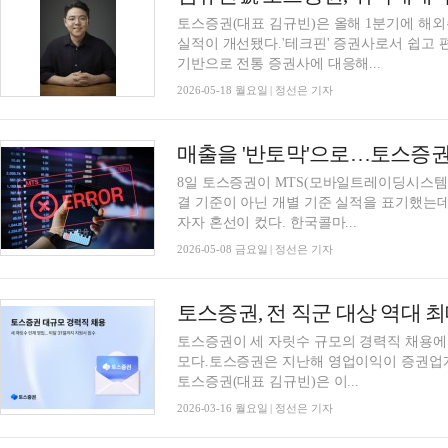
토스증권(대표 김규빈)은 올해 1분기에 해
실적이 개선됐다.'테크핀' 증권사로서 쉽고
기반으로 전통 증권사에 대응해...
2026-05-18 월요일 | 정선은 기자
매출을 '반토막'으로…토스증권,
8일 토스증권이 MTS(모바일트레이딩시스템)
결 기준이 아닌 개별 기준 실적을 표기했는데,
자자 혼선이 컸다. 한국콜마...
2026-05-08 금요일 | 정선은 기자
토스증권이 세 자릿수 규모의 경력직 채용에
모다.토스증권은 지난해 영업이익이 증권업계
토스증권(대표 김규빈)은 이...
2026-03-16 월요일 | 정선은 기자