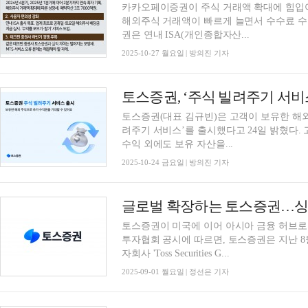
카카오페이증권이 주식 거래액 확대에 힘입어 
해외주식 거래액이 빠르게 늘면서 수수료 
권은 연내 ISA(개인종합자산...
2025-10-27 월요일 | 방의진 기자
토스증권, ‘주식 빌려주기 서비
토스증권(대표 김규빈)은 고객이 보유한 해외
려주기 서비스’를 출시했다고 24일 밝혔다.
수익 외에도 보유 자산을...
2025-10-24 금요일 | 방의진 기자
글로벌 확장하는 토스증권…싱
토스증권이 미국에 이어 아시아 금융 허브로
투자협회 공시에 따르면, 토스증권은 지난 8
자회사 'Toss Securities G...
2025-09-01 월요일 | 정선은 기자