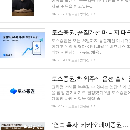
성과를 올린 각 금융업권 리더 1인을 선정했다
사로 주목을 받고있는...
2025-12-01 월요일 | 방의진 기자
토스증권, 품질개선 매니저 대
토스증권은 오는 23일까지 품질개선 매니저(Qualit
한다고 10일 밝혔다.이번 채용은 비즈니스 
위해 진행되는 대규모 채용...
2025-11-11 화요일 | 방의진 기자
토스증권, 해외주식 옵션 출시 
고위험 거래를 부추길 수 있다는 논란 속에
을 잠정 연기하기로 결정했다.7일 토스증권에
가적인 사전 신청을 잠정 중...
2025-11-07 금요일 | 정선은 기자
‘연속 흑자’ 카카오페이증권…‘