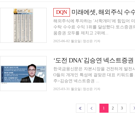
미래에셋, 해외주식 수수료 수익 ‘부
DQN
해외주식에 투자하는 '서학개미'에 힘입어 
수탁 수수료 수익 1위를 달성했다.토스증권의
움증권 모두를 제치고 2위에...
2025-06-02 월요일 | 정선은 기자
한국금융신문은 자본시장을 건전하게 발전시키
O들의 개개인 특성에 걸맞은 대표 키워드를 
주>김승연 넥스트증권 ...
2025-03-31 월요일 | 정선은 기자
1
2
3