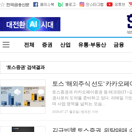
전체
증권
산업
유통·부동산
금융
'토스증권' 검색결과
토스증권과 카카오페이증권 등 테크핀(IT+금
권사로의 도약을 준비하고 있다. 리테일 기
며 사업 영역을 넓히는 모습...
2026-07-27 월요일 | 방의진 기자