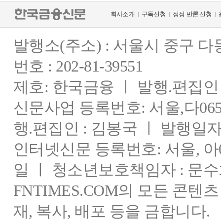
회사소개
구독신청
정정·반론 신청
발행소(주소) : 서울시 중구 
번호 : 202-81-39551
제호: 한국금융 ㅣ 발행.편집인 : 
신문사업 등록번호: 서울,다0655
행.편집인 : 김봉국 ㅣ 발행일자:
인터넷신문 등록번호: 서울, 아03
일 ㅣ 청소년보호책임자 : 문수
FNTIMES.COM의 모든 콘텐
재, 복사, 배포 등을 금합니다.