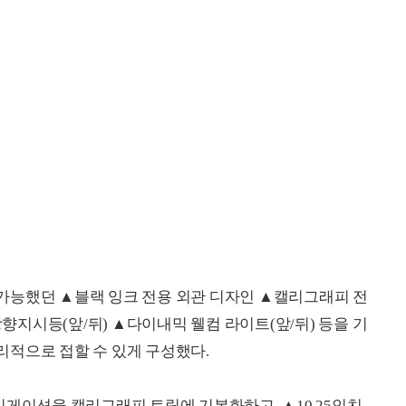
가능했던 ▲블랙 잉크 전용 외관 디자인 ▲캘리그래피 전
방향지시등(앞/뒤) ▲다이내믹 웰컴 라이트(앞/뒤) 등을 기
적으로 접할 수 있게 구성했다.
비게이션을 캘리그래피 트림에 기본화하고, ▲10.25인치