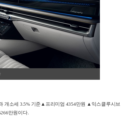
차
 개소세 3.5% 기준▲프리미엄 4354만원 ▲익스클루시브
5266만원이다.