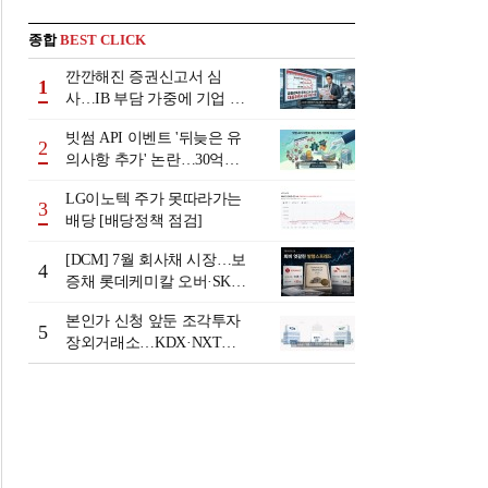
종합
BEST CLICK
깐깐해진 증권신고서 심
1
사…IB 부담 가중에 기업 자
금조달 '차질 우려'
빗썸 API 이벤트 '뒤늦은 유
2
의사항 추가' 논란…30억원
배상 조정 거부에 이용자 반
LG이노텍 주가 못따라가는
발
3
배당 [배당정책 점검]
[DCM] 7월 회사채 시장…보
4
증채 롯데케미칼 오버·SK에
코플랜트 언더 [7월 리뷰①]
본인가 신청 앞둔 조각투자
5
장외거래소…KDX·NXT컨
소 막판 점검 ‘분주’