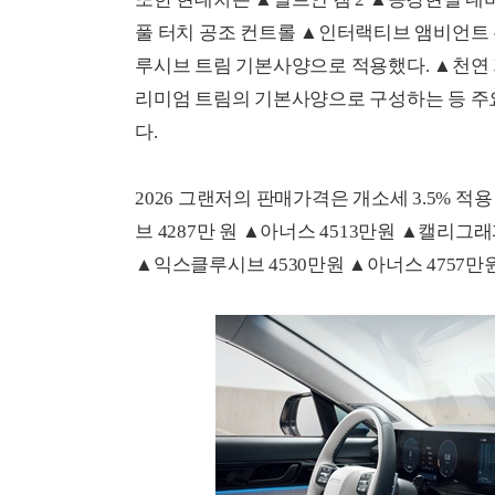
풀 터치 공조 컨트롤 ▲인터랙티브 앰비언트 무
루시브 트림 기본사양으로 적용했다. ▲천연 
리미엄 트림의 기본사양으로 구성하는 등 주
다.
2026 그랜저의 판매가격은 개소세 3.5% 적
브 4287만 원 ▲아너스 4513만원 ▲캘리그래
▲익스클루시브 4530만원 ▲아너스 4757만