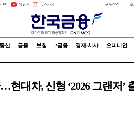
구독신청
로
부동산
금융
보험
2금융
경제·시사
오피니언
현대차, 신형 ‘2026 그랜저’ 