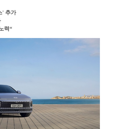
' 추가
화
노력“