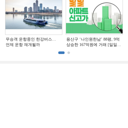
무승객 운항중인 한강버스…
용산구 ‘나인원한남’ 88평, 9억
언제 운항 재개될까
상승한 167억원에 거래 [일일
아파트 신고가]