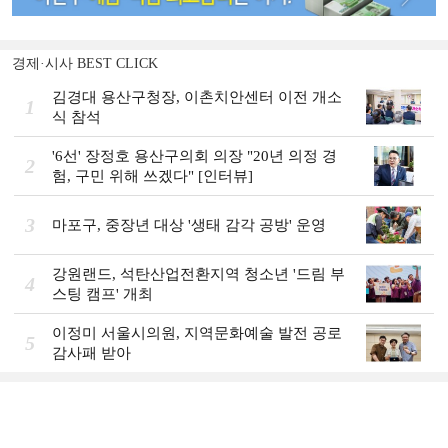
경제·시사 BEST CLICK
김경대 용산구청장, 이촌치안센터 이전 개소
1
식 참석
'6선' 장정호 용산구의회 의장 "20년 의정 경
2
험, 구민 위해 쓰겠다" [인터뷰]
3
마포구, 중장년 대상 '생태 감각 공방' 운영
강원랜드, 석탄산업전환지역 청소년 '드림 부
4
스팅 캠프' 개최
이정미 서울시의원, 지역문화예술 발전 공로
5
감사패 받아