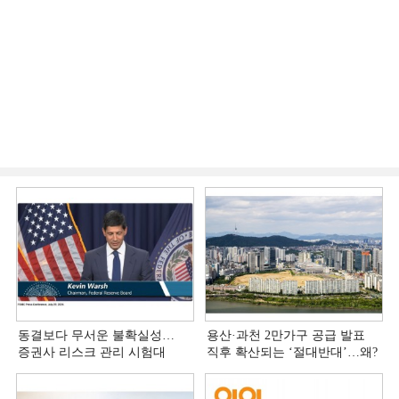
동결보다 무서운 불확실성…
용산·과천 2만가구 공급 발표
증권사 리스크 관리 시험대
직후 확산되는 ‘절대반대’…왜?