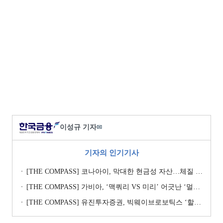
이성규 기자
✉
기자의 인기기사
[THE COMPASS] 코나아이, 막대한 현금성 자산…체질 개선 핵심 Key
[THE COMPASS] 가비아, ‘맥쿼리 VS 미리’ 어긋난 ‘멀티플 수싸움’
[THE COMPASS] 유진투자증권, 빅웨이브로보틱스 ‘할인율’ 낮춰 ‘몸값’ 지키기…’고무줄’ 가치평가