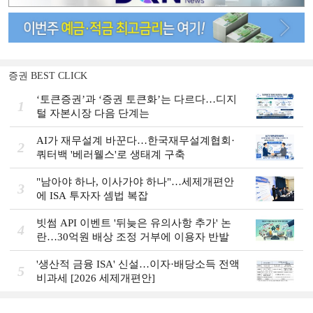
증권 BEST CLICK
‘토큰증권’과 ‘증권 토큰화’는 다르다…디지
1
털 자본시장 다음 단계는
AI가 재무설계 바꾼다…한국재무설계협회·
2
쿼터백 '베러웰스'로 생태계 구축
"남아야 하나, 이사가야 하나"…세제개편안
3
에 ISA 투자자 셈법 복잡
빗썸 API 이벤트 '뒤늦은 유의사항 추가' 논
4
란…30억원 배상 조정 거부에 이용자 반발
'생산적 금융 ISA' 신설…이자·배당소득 전액
5
비과세 [2026 세제개편안]