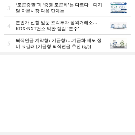
‘토큰증권’과 ‘증권 토큰화’는 다르다…디지
3
털 자본시장 다음 단계는
본인가 신청 앞둔 조각투자 장외거래소…
4
KDX·NXT컨소 막판 점검 ‘분주’
퇴직연금 계약형? 기금형?…기금화 제도 정
5
비 뭐길래 [기금형 퇴직연금 추진 (상)]