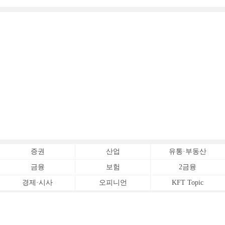
증권
산업
유통·부동산
금융
보험
2금융
경제·시사
오피니언
KFT Topic
전체서비스
Copyrightⓒ
한국금융신문 All Rights Reserved.