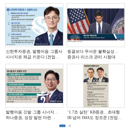
신한투자증권, 발행어음·그룹사
동결보다 무서운 불확실성…
시너지로 체급 키운다 [전업계
증권사 리스크 관리 시험대
추격하는 은행계 증권사 (4)]
발행어음 깃발·그룹 시너지…
‘1.7조 실탄’ KB증권…초대형
하나증권, 성장 발판 마련
IB 넘어 IMA도 정조준 [전업계
[전업계 추격하는 은행계
추격하는 은행계 증권사 (2)]
증권사 (3)]