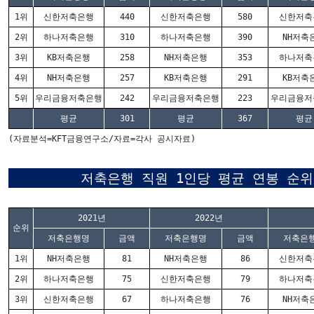
1위
신한저축은행
440
신한저축은행
580
신한저축
2위
하나저축은행
310
하나저축은행
390
NH저축
3위
KB저축은행
258
NH저축은행
353
하나저축
4위
NH저축은행
257
KB저축은행
291
KB저축
5위
우리금융저축은행
242
우리금융저축은행
223
우리금융저
평균
301
평균
367
평균
(자료분석=KFT금융연구소/자료=각사 공시자료)
저축은행 직원 1인당 평균 연봉 순위
2021년
2022년
순위
저축은행명
금액
저축은행명
금액
저축은
1위
NH저축은행
81
NH저축은행
86
신한저축
2위
하나저축은행
75
신한저축은행
79
하나저축
3위
신한저축은행
67
하나저축은행
76
NH저축