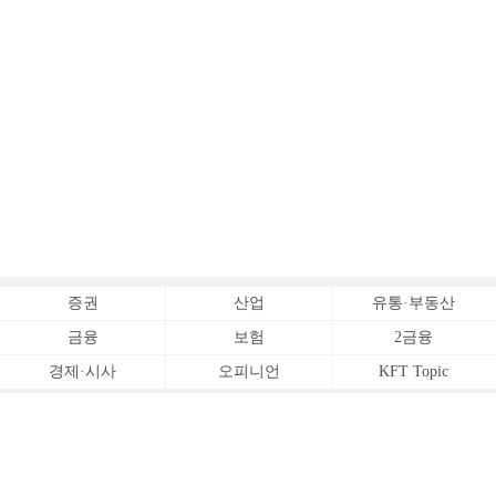
증권
산업
유통·부동산
금융
보험
2금융
경제·시사
오피니언
KFT Topic
전체서비스
Copyrightⓒ
한국금융신문 All Rights Reserved.