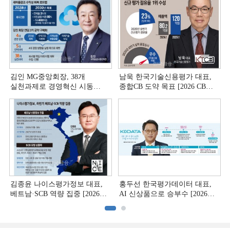
김인 MG중앙회장, 38개
남욱 한국기술신용평가 대표,
실천과제로 경영혁신 시동
종합CB 도약 목표 [2026 CB사
[상호금융 경영혁신 진단 ①]
하반기 전략 ③]
김종윤 나이스평가정보 대표,
홍두선 한국평가데이터 대표,
베트남·SCB 역량 집중 [2026
AI 신상품으로 승부수 [2026
CB사 하반기 전략 ②]
CB사 하반기 전략 ①]