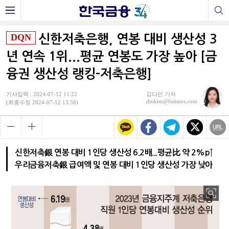
DQN
신한저축은행, 연봉 대비 생산성 3
년 연속 1위...평균 연봉도 가장 높아 [금
융권 생산성 랭킹-저축은행]
기사입력 : 2024-07-12 11:22
김다민 기자
dmkim@fntimes.com
(최종수정 2024-07-12 13:56)
신한저축銀 연봉 대비 1인당 생산성 6.2배...평균比 약 2%p↑
우리금융저축銀 급여액 및 연봉 대비 1인당 생산성 가장 낮아