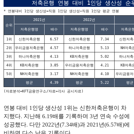
저축은행 연봉 대비 1인당 생산성 순
* 연봉대비 1인당 생산성=직원 1인당 생산성÷직원 1인당 평균 연봉
2021년
2022년
순위
저축은행명
배수
저축은행명
배수
저축은
1위
신한저축은행
6.57
신한저축은행
7.34
신한저축
2위
우리금융저축은행
4.57
하나저축은행
5.13
NH저축
3위
하나저축은행
4.13
KB저축은행
5.02
하나저축
4위
KB저축은행
3.85
우리금융저축은행
4.21
KB저축
5위
NH저축은행
3.17
NH저축은행
4.10
우리금융저
평균
4.39
평균
5.22
평균
(자료분석=KFT금융연구소/자료=각사 공시자료)
연봉 대비 1인당 생산성 1위는 신한저축은행이 차
지했다. 지난해 6.19배를 기록하며 3년 연속 수성에
성공했다. 다만 2022년(7.34배)과 2021년(6.57배)에
비하면 다소 낮은 기록이다.