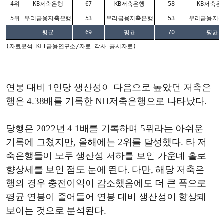
4위
KB저축은행
67
KB저축은행
58
KB저축
5위
우리금융저축은행
53
우리금융저축은행
53
우리금융저
평균
69
평균
70
평균
(자료분석=KFT금융연구소/자료=각사 공시자료)
연봉 대비 1인당 생산성이 다음으로 높았던 저축은
행은 4.38배를 기록한 NH저축은행으로 나타났다.
당행은 2022년 4.1배를 기록하며 5위라는 아쉬운
기록에 그쳤지만, 올해에는 2위를 달성했다. 타 저
축은행들이 모두 생산성 저하를 보인 가운데 홀로
향상세를 보인 점도 눈에 띈다. 다만, 해당 저축은
행의 경우 충전이익이 감소했음에도 더 큰 폭으로
평균 연봉이 줄어들어 연봉 대비 생산성이 향상돼
보이는 것으로 분석된다.