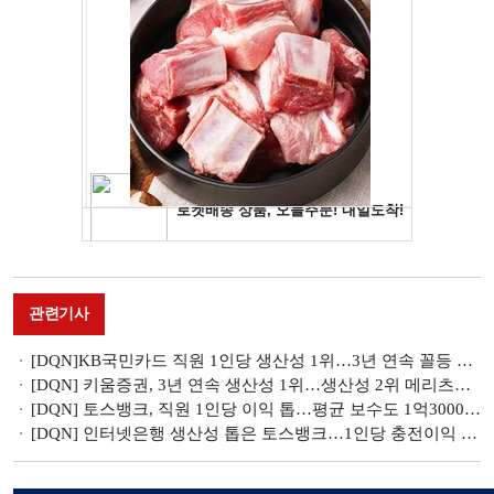
관련기사
[DQN]KB국민카드 직원 1인당 생산성 1위…3년 연속 꼴등 회사는?
[DQN] 키움증권, 3년 연속 생산성 1위…생산성 2위 메리츠증권 성과보상 선도 [금융권 생산성 랭킹- 증권]
[DQN] 토스뱅크, 직원 1인당 이익 톱…평균 보수도 1억3000만원 ‘최대’ [금융권 생산성 랭킹-은행]
[DQN] 인터넷은행 생산성 톱은 토스뱅크…1인당 충전이익 2억4900만원 [은행 경영효율성 분석③]