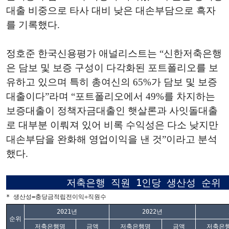
대출 비중으로 타사 대비 낮은 대손부담으로 흑자
를 기록했다.
정호준 한국신용평가 애널리스트는 “신한저축은행
은 담보 및 보증 구성이 다각화된 포트폴리오를 보
유하고 있으며 특히 총여신의 65%가 담보 및 보증
대출이다”라며 “포트폴리오에서 49%를 차지하는
보증대출이 정책자금대출인 햇살론과 사잇돌대출
로 대부분 이뤄져 있어 비록 수익성은 다소 낮지만
대손부담을 완화해 영업이익을 낸 것”이라고 분석
했다.
저축은행 직원 1인당 생산성 순위
* 생산성=충당금적립전이익÷직원수
2021년
2022년
순위
저축은행명
금액
저축은행명
금액
저축은