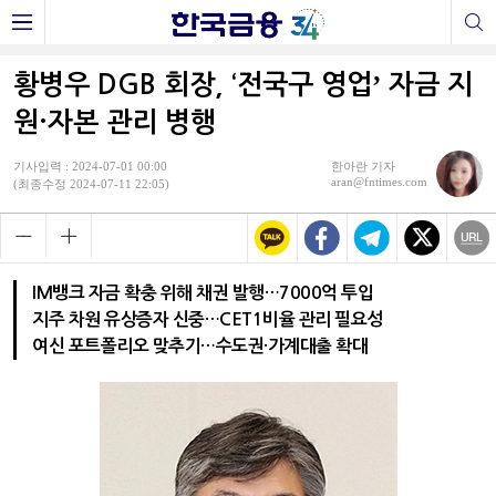
황병우 DGB 회장, ‘전국구 영업ʼ 자금 지
원·자본 관리 병행
기사입력 : 2024-07-01 00:00
한아란 기자
aran@fntimes.com
(최종수정 2024-07-11 22:05)
IM뱅크 자금 확충 위해 채권 발행…7000억 투입
지주 차원 유상증자 신중…CET1비율 관리 필요성
여신 포트폴리오 맞추기…수도권·가계대출 확대