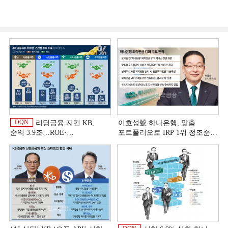
DQN
리딩금융 지킨 KB,
이호성號 하나은행, 맞춤
순익 3.9조…ROE·
포트폴리오로 IRP 1위 정조준
비용효율성까지 선두 [2026
[은행권 연금 방어전]
상반기 금융 리그테이블]