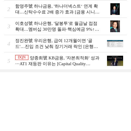
함영주號 하나금융, '하나더넥스트‘ 연계 확
2
대…신탁수수료 2배 증가 효과 [금융 시니어
비즈니스 돋보기]
이호성號 하나은행, '달봉투'로 월급날 접점
3
확대…멤버십 30만명 돌파·핵심예금 9%↑
[은행권 머니무브 대응 전략]
정진완號 우리은행, 급여 12개월이면 '골
4
드'…진입 조건 낮춰 장기거래 락인 [은행권
머니무브 대응 전략]
DQN
양종희號 KB금융, '자본최적화' 성과
5
···AT1 재등판 이유는 [Capital Quality
Review]]