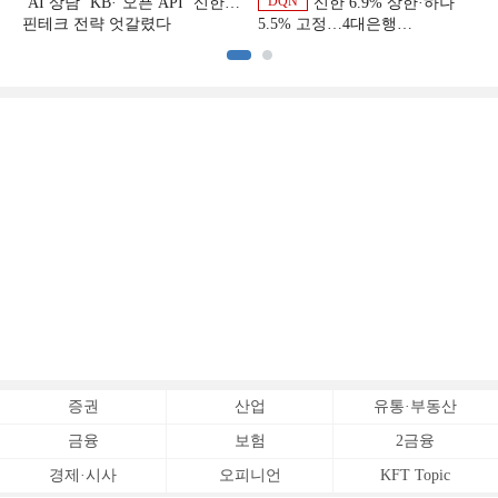
DQN
‘AI 상담’ KB·‘오픈 API’ 신한…
신한 6.9% 상한·하나
핀테크 전략 엇갈렸다
5.5% 고정…4대은행
중금리대출 승부수
증권
산업
유통·부동산
금융
보험
2금융
경제·시사
오피니언
KFT Topic