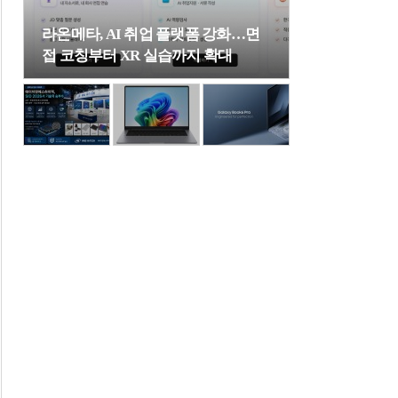
라온메타, AI 취업 플랫폼 강화…면
접 코칭부터 XR 실습까지 확대