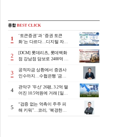
종합
BEST CLICK
‘토큰증권’과 ‘증권 토큰
1
화’는 다르다…디지털 자본
시장 다음 단계는
[DCM] 롯데리츠, 롯데백화
2
점 강남점 담보로 2400억 조
달…단기채 차환
공적자금 상환에서 증권사
3
인수까지…수협은행 '금융
그룹화' 25년 여정 [수협은
관악구 '두산' 26평, 3.2억 떨
행 금융그룹의 꿈①]
4
어진 10.5억원에 거래 [일일
하락가]
“검증 없는 억측이 주주 피
5
해 키워”…코리, ‘북경한미
미수채권 논란’ 정면 반박