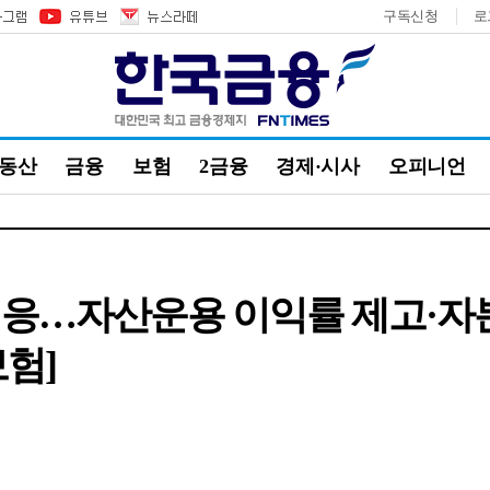
구독신청
로
부동산
금융
보험
2금융
경제·시사
오피니언
대응…자산운용 이익률 제고·자
보험]