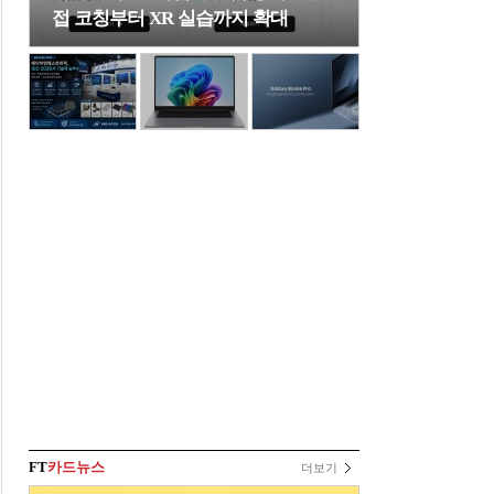
접 코칭부터 XR 실습까지 확대
FT
카드뉴스
더보기