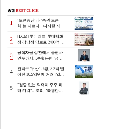
종합
BEST CLICK
‘토큰증권’과 ‘증권 토큰
1
화’는 다르다…디지털 자본
시장 다음 단계는
[DCM] 롯데리츠, 롯데백화
2
점 강남점 담보로 2400억 조
달…단기채 차환
공적자금 상환에서 증권사
3
인수까지…수협은행 '금융
그룹화' 25년 여정 [수협은
관악구 '두산' 26평, 3.2억 떨
행 금융그룹의 꿈①]
4
어진 10.5억원에 거래 [일일
하락가]
“검증 없는 억측이 주주 피
5
해 키워”…코리, ‘북경한미
미수채권 논란’ 정면 반박