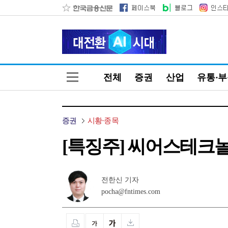
전체
증권
산업
유통·
증권
시황·종목
[특징주] 씨어스테크놀
전한신 기자
pocha@fntimes.com