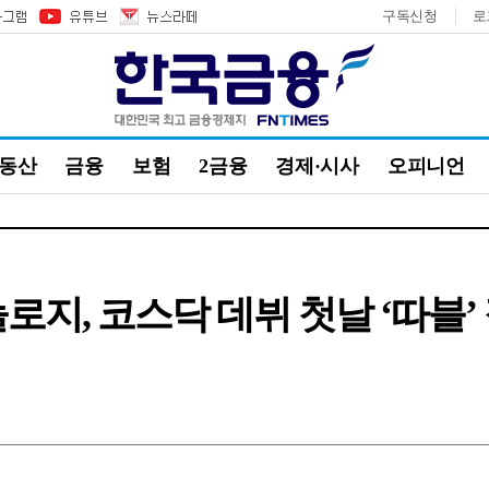
구독신청
로
부동산
금융
보험
2금융
경제·시사
오피니언
로지, 코스닥 데뷔 첫날 ‘따블’