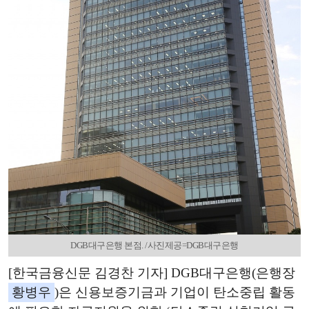
DGB대구은행 본점. /사진제공=DGB대구은행
[한국금융신문 김경찬 기자] DGB대구은행(은행장
황병우
)은 신용보증기금과 기업이 탄소중립 활동