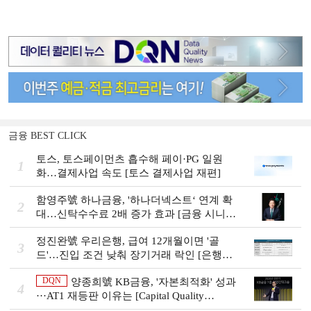
금융 BEST CLICK
토스, 토스페이먼츠 흡수해 페이·PG 일원
1
화…결제사업 속도 [토스 결제사업 재편]
함영주號 하나금융, '하나더넥스트‘ 연계 확
2
대…신탁수수료 2배 증가 효과 [금융 시니어
비즈니스 돋보기]
정진완號 우리은행, 급여 12개월이면 '골
3
드'…진입 조건 낮춰 장기거래 락인 [은행권
머니무브 대응 전략]
DQN
양종희號 KB금융, '자본최적화' 성과
4
···AT1 재등판 이유는 [Capital Quality
Review]]