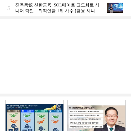
진옥동號 신한금융, SOL메이트 고도화로 시
5
니어 락인…퇴직연금 1위 사수 [금융 시니어
비즈니스 돋보기]