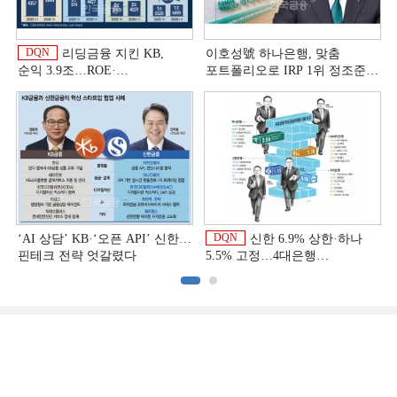
DQN
리딩금융 지킨 KB,
이호성號 하나은행, 맞춤
순익 3.9조…ROE·
포트폴리오로 IRP 1위 정조준
비용효율성까지 선두 [2026
[은행권 연금 방어전]
상반기 금융 리그테이블]
DQN
‘AI 상담’ KB·‘오픈 API’ 신한…
신한 6.9% 상한·하나
핀테크 전략 엇갈렸다
5.5% 고정…4대은행
중금리대출 승부수