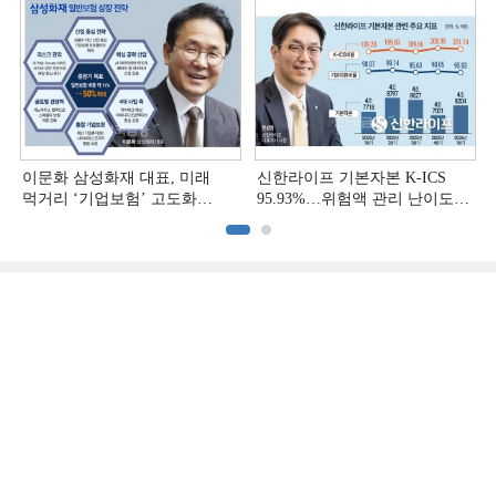
(3)]
(2)]
이문화 삼성화재 대표, 미래
신한라이프 기본자본 K-ICS
먹거리 ‘기업보험’ 고도화
95.93%…위험액 관리 난이도
[손보사 일반보험 전략 (1)]
상승 [보험사 기본자본 점검]