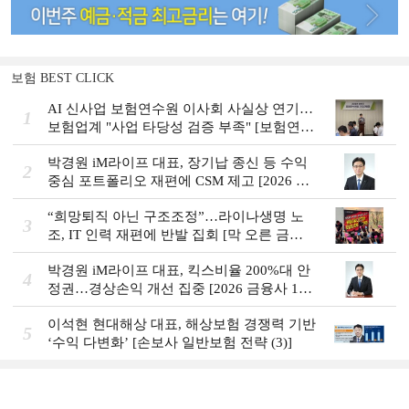
보험 BEST CLICK
AI 신사업 보험연수원 이사회 사실상 연기…
1
보험업계 "사업 타당성 검증 부족" [보험연수
원 AI사업 논란]
박경원 iM라이프 대표, 장기납 종신 등 수익
2
중심 포트폴리오 재편에 CSM 제고 [2026 금
융사 상반기 실적]
“희망퇴직 아닌 구조조정”…라이나생명 노
3
조, IT 인력 재편에 반발 집회 [막 오른 금융
권 하투(夏鬪)]
박경원 iM라이프 대표, 킥스비율 200%대 안
4
정권…경상손익 개선 집중 [2026 금융사 1분
기 실적]
이석현 현대해상 대표, 해상보험 경쟁력 기반
5
‘수익 다변화ʼ [손보사 일반보험 전략 (3)]