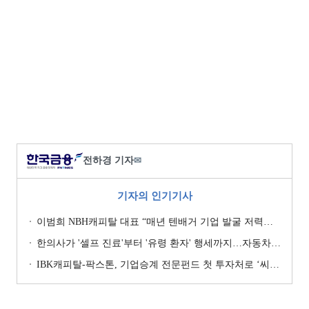
전하경 기자
✉
기자의 인기기사
이범희 NBH캐피탈 대표 “매년 텐배거 기업 발굴 저력…올해 ROE 20% 목표”
한의사가 '셀프 진료'부터 '유령 환자' 행세까지…자동차보험 악용 심각 [경상환자 8주룰 도입 초읽기]
IBK캐피탈-팍스톤, 기업승계 전문펀드 첫 투자처로 ‘씨엠디기술단’ 낙점 [캐피탈사 돋보기]