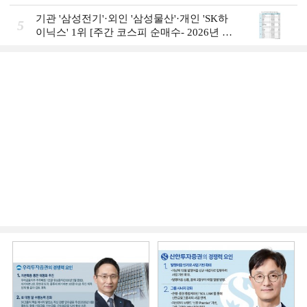
일]
기관 '삼성전기'·외인 '삼성물산'·개인 'SK하
5
이닉스' 1위 [주간 코스피 순매수- 2026년 8
월3일~8월7일]