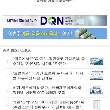
증권 BEST CLICK
“대출에서 IPO까지”…장민영號 기업은행, 중
1
소기업 ‘자본시장 사다리’ 만든다
‘토큰증권’과 ‘증권 토큰화’는 다르다…디지
2
털 자본시장 다음 단계는
AI가 재무설계 바꾼다…한국재무설계협회·
3
쿼터백 '베러웰스'로 생태계 구축
기관 '심텍'·외인 'HLB'·개인 '대한광통신' 1위
4
[주간 코스닥 순매수- 2026년 8월3일~8월7