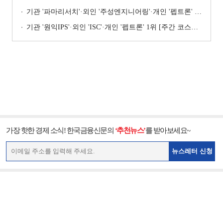
기관 '파마리서치'·외인 '주성엔지니어링'·개인 '펩트론' 1위 [주간 코스닥 순매수- 2026년 7월27일~7월31일]
기관 '원익IPS'·외인 'ISC'·개인 '펩트론' 1위 [주간 코스닥 순매수- 2026년 7월6일~7월10일]
가장 핫한 경제 소식! 한국금융신문의
‘추천뉴스’
를 받아보세요~
뉴스레터 신청