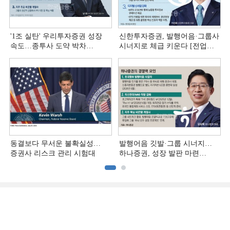
'1조 실탄' 우리투자증권 성장
신한투자증권, 발행어음·그룹사
속도…종투사 도약 박차
시너지로 체급 키운다 [전업계
[전업계 추격하는 은행계
추격하는 은행계 증권사 (4)]
증권사 (5)]
동결보다 무서운 불확실성…
발행어음 깃발·그룹 시너지…
증권사 리스크 관리 시험대
하나증권, 성장 발판 마련
[전업계 추격하는 은행계
증권사 (3)]