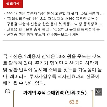
관련기사
유상대 한은 부총재 "금리인상 고민할 때 됐다…5월 금통위 시그널 가능"
[김의석의 단상] 신현송의 결심, 원화 스테이블코인 승부수
구윤철 부총리-신현송 한은 총재 첫 회동…"재정·통화정책 간 조화로운 운용 강화"
신현송 한국은행 총재 취임…"신중하고 유연한 통화정책 통해 물가·금융안정"(종합)
신현송 한은 총재 후보자 인사청문보고서 채택
국내 신용거래융자 잔액은 30조 원을 웃도는 것으
로 알려져 있다. 주가가 꺾이면 자산 가치 하락과
빚 상환 압박이 동시에 소비를 짓누를 가능성이 높
다. 레버리지 투자자일수록 역자산효과의 진폭이
배가 될 수 밖에 없다.