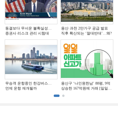
동결보다 무서운 불확실성…
용산·과천 2만가구 공급 발표
증권사 리스크 관리 시험대
직후 확산되는 ‘절대반대’…왜?
무승객 운항중인 한강버스…
용산구 ‘나인원한남’ 88평, 9억
언제 운항 재개될까
상승한 167억원에 거래 [일일
아파트 신고가]