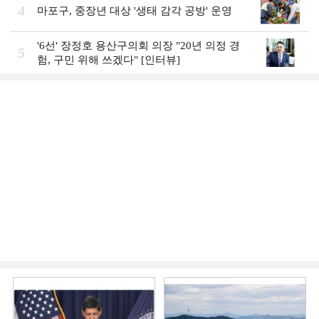
4
마포구, 중장년 대상 '생태 감각 공방' 운영
'6선' 장정호 용산구의회 의장 "20년 의정 경
5
험, 구민 위해 쓰겠다" [인터뷰]