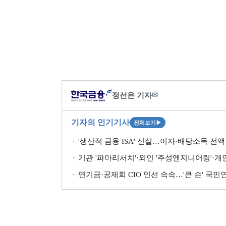
정선은 기자
✉
기자의 인기기사
전체보기
▶
'생산적 금융 ISA' 신설…이자·배당소득 전액 
기관 '파마리서치'·외인 '주성엔지니어링'·개인 '펩
연기금·공제회 CIO 인선 속속…'큰 손' 국