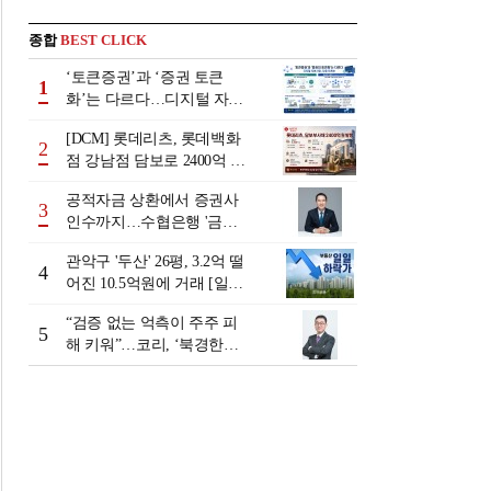
종합
BEST CLICK
‘토큰증권’과 ‘증권 토큰
1
화’는 다르다…디지털 자본
시장 다음 단계는
[DCM] 롯데리츠, 롯데백화
2
점 강남점 담보로 2400억 조
달…단기채 차환
공적자금 상환에서 증권사
3
인수까지…수협은행 '금융
그룹화' 25년 여정 [수협은
관악구 '두산' 26평, 3.2억 떨
행 금융그룹의 꿈①]
4
어진 10.5억원에 거래 [일일
하락가]
“검증 없는 억측이 주주 피
5
해 키워”…코리, ‘북경한미
미수채권 논란’ 정면 반박