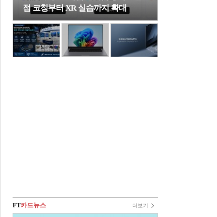
접 코칭부터 XR 실습까지 확대
FT
카드뉴스
더보기