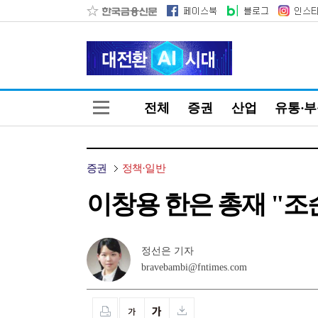
전체
증권
산업
유통·
증권
정책·일반
이창용 한은 총재 "조순
정선은 기자
bravebambi@fntimes.com