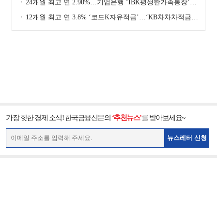
24개월 최고 연 2.90%…기업은행 ‘IBK평생한가족통장’ [이주의 은행 예금금리-1월 2주]
12개월 최고 연 3.8% ‘코드K자유적금’…‘KB차차차적금’ 8% 이자 [이주의 은행 적금금리-1월 2주]
가장 핫한 경제 소식! 한국금융신문의
‘추천뉴스’
를 받아보세요~
뉴스레터 신청