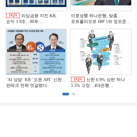
DQN
리딩금융 지킨 KB,
이호성號 하나은행, 맞춤
순익 3.9조…ROE·
포트폴리오로 IRP 1위 정조준
비용효율성까지 선두 [2026
[은행권 연금 방어전]
상반기 금융 리그테이블]
DQN
‘AI 상담’ KB·‘오픈 API’ 신한…
신한 6.9% 상한·하나
핀테크 전략 엇갈렸다
5.5% 고정…4대은행
중금리대출 승부수