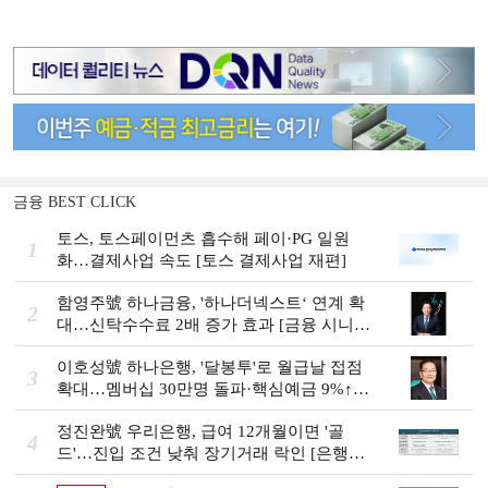
금융 BEST CLICK
토스, 토스페이먼츠 흡수해 페이·PG 일원
1
화…결제사업 속도 [토스 결제사업 재편]
함영주號 하나금융, '하나더넥스트‘ 연계 확
2
대…신탁수수료 2배 증가 효과 [금융 시니어
비즈니스 돋보기]
이호성號 하나은행, '달봉투'로 월급날 접점
3
확대…멤버십 30만명 돌파·핵심예금 9%↑
[은행권 머니무브 대응 전략]
정진완號 우리은행, 급여 12개월이면 '골
4
드'…진입 조건 낮춰 장기거래 락인 [은행권
머니무브 대응 전략]