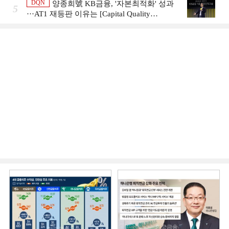
DQN
양종희號 KB금융, '자본최적화' 성과
5
···AT1 재등판 이유는 [Capital Quality
Review]]