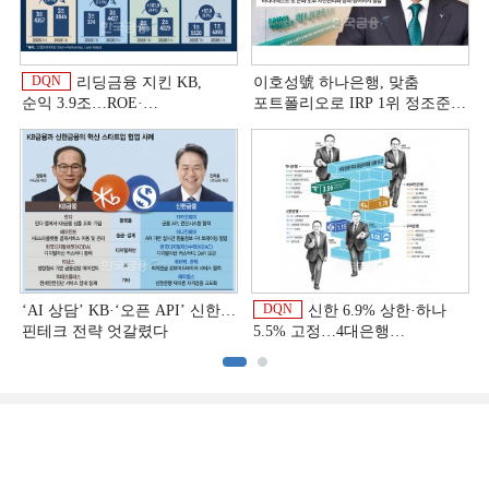
DQN
리딩금융 지킨 KB,
이호성號 하나은행, 맞춤
순익 3.9조…ROE·
포트폴리오로 IRP 1위 정조준
비용효율성까지 선두 [2026
[은행권 연금 방어전]
상반기 금융 리그테이블]
DQN
‘AI 상담’ KB·‘오픈 API’ 신한…
신한 6.9% 상한·하나
핀테크 전략 엇갈렸다
5.5% 고정…4대은행
중금리대출 승부수