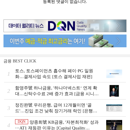
금융 BEST CLICK
토스, 토스페이먼츠 흡수해 페이·PG 일원
1
화…결제사업 속도 [토스 결제사업 재편]
함영주號 하나금융, '하나더넥스트‘ 연계 확
2
대…신탁수수료 2배 증가 효과 [금융 시니어
비즈니스 돋보기]
정진완號 우리은행, 급여 12개월이면 '골
3
드'…진입 조건 낮춰 장기거래 락인 [은행권
머니무브 대응 전략]
DQN
양종희號 KB금융, '자본최적화' 성과
4
···AT1 재등판 이유는 [Capital Quality