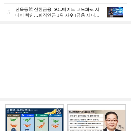
Review]]
진옥동號 신한금융, SOL메이트 고도화로 시
5
니어 락인…퇴직연금 1위 사수 [금융 시니어
비즈니스 돋보기]