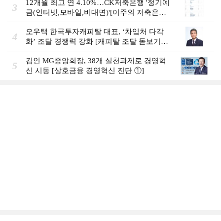
12개월 최고 연 4.10%…CK저축은행 '정기예
3
금(인터넷,모바일,비대면)'[이주의 저축은행
예금금리-8월 1주]
오우택 한국투자캐피탈 대표, ‘차입처 다각
4
화ʼ 조달 경쟁력 강화 [캐피탈 조달 돋보기
(12)]
김인 MG중앙회장, 38개 실천과제로 경영혁
5
신 시동 [상호금융 경영혁신 진단 ①]