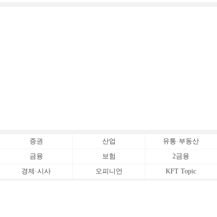
증권
산업
유통·부동산
금융
보험
2금융
경제·시사
오피니언
KFT Topic
전체서비스
Copyrightⓒ
한국금융신문 All Rights Reserved.