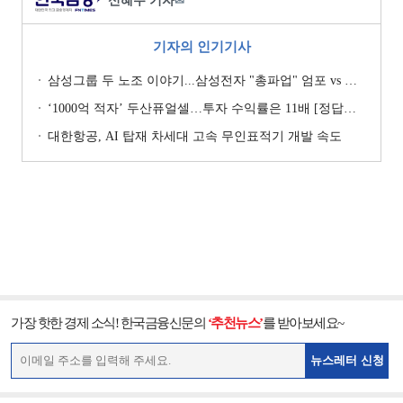
신혜주 기자
✉
기자의 인기기사
삼성그룹 두 노조 이야기...삼성전자 "총파업" 엄포 vs 삼성重 '노사 원팀' 자처
‘1000억 적자’ 두산퓨얼셀…투자 수익률은 11배 [정답은 TSR]
대한항공, AI 탑재 차세대 고속 무인표적기 개발 속도
가장 핫한 경제 소식! 한국금융신문의
‘추천뉴스’
를 받아보세요~
뉴스레터 신청