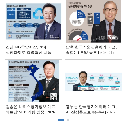
김인 MG중앙회장, 38개
남욱 한국기술신용평가 대표,
실천과제로 경영혁신 시동
종합CB 도약 목표 [2026 CB사
[상호금융 경영혁신 진단 ①]
하반기 전략 ③]
김종윤 나이스평가정보 대표,
홍두선 한국평가데이터 대표,
베트남·SCB 역량 집중 [2026
AI 신상품으로 승부수 [2026
CB사 하반기 전략 ②]
CB사 하반기 전략 ①]