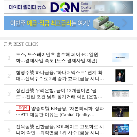
금융 BEST CLICK
토스, 토스페이먼츠 흡수해 페이·PG 일원
1
화…결제사업 속도 [토스 결제사업 재편]
함영주號 하나금융, '하나더넥스트‘ 연계 확
2
대…신탁수수료 2배 증가 효과 [금융 시니어
비즈니스 돋보기]
정진완號 우리은행, 급여 12개월이면 '골
3
드'…진입 조건 낮춰 장기거래 락인 [은행권
머니무브 대응 전략]
DQN
양종희號 KB금융, '자본최적화' 성과
4
···AT1 재등판 이유는 [Capital Quality
Review]]
진옥동號 신한금융, SOL메이트 고도화로 시
5
니어 락인…퇴직연금 1위 사수 [금융 시니어