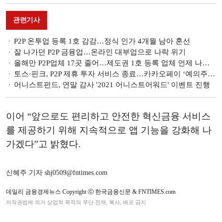
관련기사
P2P 온투업 등록 1호 감감…정식 인가 4개월 남아 혼선
잘 나가던 P2P 금융업…온라인 대부업으로 나락 위기
올해만 P2P업체 17곳 줄어…제도권 1호 등록 업체 언제 나오나
토스·핀크, P2P 제휴 투자 서비스 종료…카카오페이 ‘예의주시’
어니스트펀드, 연말 감사 '2021 어니스트어워드' 이벤트 진행
이어 “앞으로도 편리하고 안전한 혁신금융 서비스
를 제공하기 위해 지속적으로 앱 기능을 강화해 나
가겠다”고 밝혔다.
신혜주 기자 shj0509@fntimes.com
데일리 금융경제뉴스 Copyright ⓒ 한국금융신문 & FNTIMES.com
저작권법에 의거 상업적 목적의 무단 전재, 복사, 배포 금지