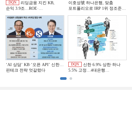
DQN
리딩금융 지킨 KB,
이호성號 하나은행, 맞춤
순익 3.9조…ROE·
포트폴리오로 IRP 1위 정조준
비용효율성까지 선두 [2026
[은행권 연금 방어전]
상반기 금융 리그테이블]
DQN
‘AI 상담’ KB·‘오픈 API’ 신한…
신한 6.9% 상한·하나
핀테크 전략 엇갈렸다
5.5% 고정…4대은행
중금리대출 승부수