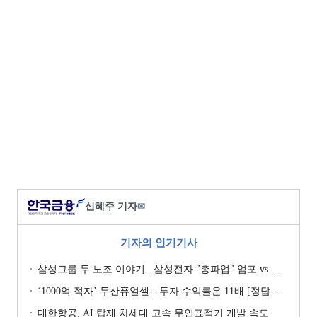
신혜주 기자
✉
기자의 인기기사
삼성그룹 두 노조 이야기...삼성전자 "총파업" 엄포 vs 삼성重 '노사 원팀' 자처
‘1000억 적자’ 두산퓨얼셀…투자 수익률은 11배 [정답은 TSR]
대한항공, AI 탑재 차세대 고속 무인표적기 개발 속도