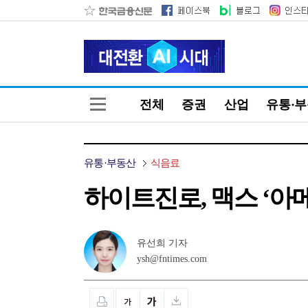
전체
증권
산업
유통·
유통·부동산
식음료
하이트진로, 맥스 ‘아메
유선희 기자
ysh@fntimes.com