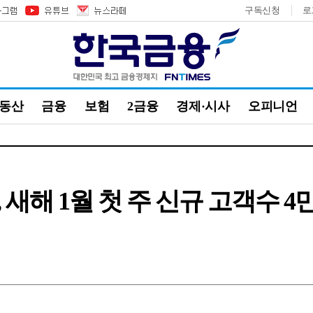
구독신청
로
부동산
금융
보험
2금융
경제·시사
오피니언
새해 1월 첫 주 신규 고객수 4