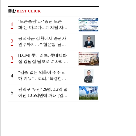
종합
BEST CLICK
‘토큰증권’과 ‘증권 토큰
1
화’는 다르다…디지털 자본
시장 다음 단계는
공적자금 상환에서 증권사
2
인수까지…수협은행 '금융
그룹화' 25년 여정 [수협은
[DCM] 롯데리츠, 롯데백화
행 금융그룹의 꿈①]
3
점 강남점 담보로 2400억 조
달…단기채 차환
“검증 없는 억측이 주주 피
4
해 키워”…코리, ‘북경한미
미수채권 논란’ 정면 반박
관악구 '두산' 26평, 3.2억 떨
5
어진 10.5억원에 거래 [일일
하락가]