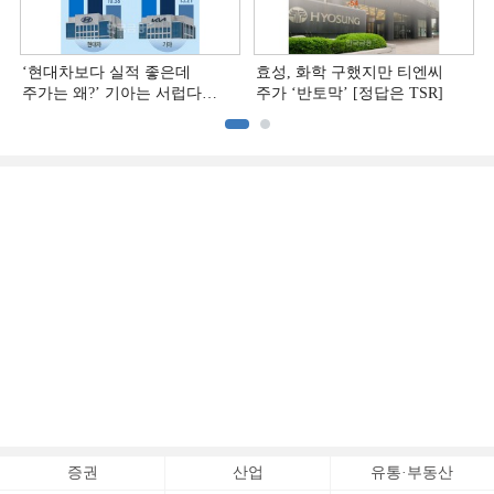
‘현대차보다 실적 좋은데
효성, 화학 구했지만 티엔씨
주가는 왜?ʼ 기아는 서럽다
주가 ‘반토막’ [정답은 TSR]
[정답은 TSR]
증권
산업
유통·부동산