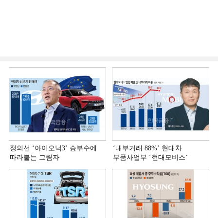
정의선 ‘아이오닉3ʼ 승부수에
‘내부거래 88%ʼ 현대차
따라붙는 그림자
부품사업부 ‘현대모비스ʼ