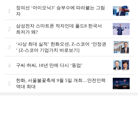
정의선 ‘아이오닉3ʼ 승부수에 따라붙는 그림
1
자
삼성전자 스마트폰 적자인데 폴드8 한국서
2
최저가 왜?
‘사상 최대 실적ʼ 한화오션, Z-스코어 ‘안정권
3
ʼ [Z-스코어 기업가치 바로보기]
4
구씨·허씨, 18년 만에 다시 ‘동업’
한화, 서울불꽃축제 9월 5일 개최…안전인력
5
역대 최대