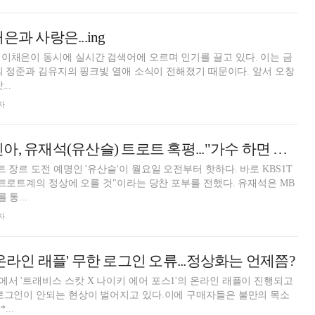
은과 사랑은...ing
이채은이 동시에 실시간 검색어에 오르며 인기를 끌고 있다. 이는 금
3'의 정준과 김유지의 핑크빛 열애 소식이 전해졌기 때문이다. 앞서 오창
..
자
진성·김연자·태진아, 유재석(유산슬) 트로트 혹평..."가수 하면 말려야"
 장르 도전 예명인 '유산슬'이 월요일 오전부터 핫하다. 바로 KBS1T
 "트로트계의 정상에 오를 것"이라는 당찬 포부를 전했다. 유재석은 MB
 통...
자
온라인 래플' 무한 로그인 오류...정상화는 언제쯤?
서 '트래비스 스캇 X 나이키 에어 포스1'의 온라인 래플이 진행되고
로그인이 안되는 현상이 벌어지고 있다.이에 구매자들은 불만의 목소
s1***...