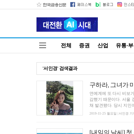
전체
증권
산업
유통·
'서인경' 검색결과
구하라, 그녀가 
연예계에 또 다시 비보가
감했기 때문이다. 서울 강남경찰서에 따르면 구하라는 24일 오후 6시경 강남구 자택에서 숨진
채 발견됐다. 당시 지인이.
2019-11-25 월요일 | 서인경 기