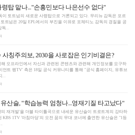
사령탑 맡나..."손흥민보다 나은선수 없다"
감독이 토트넘의 새로운 사령탑으로 거론되고 있다. 무리뉴 감독은 포르
토트넘은 20일 EPL에서의 부진을 이유로 포체티노 감독의 경질을 공
독...
자
수 사칭주의보, 2030을 사로잡은 인기비결은?
사칭해 오프라인에서 자신과 관련된 콘텐츠와 관련해 개인정보를 요구하
이언트 펭TV' 측은 18일 공식 커뮤니티를 통해 "공식 홈페이지, 유튜브
...
자
' 유산슬, "학습능력 엄청나...영재기질 타고났다"
'사랑의 재개발'을 더블 타이틀곡으로 내세운 유산슬이 트로트계의 강타하
된 KBS 1TV '아침마당'의 오전 꿈의 무대 코너에 출연한 유산슬은 "1등
.
자