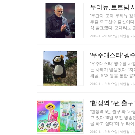
무리뉴, 토트넘 
'무간지' 조제 무리뉴 
투갈 축구선수 출신이다.
식 발표했다. 포체티노 감
2019-11-20 수요일 | 서인경 기
'우주대스타' 펭
'우주대스타' 펭수를 
는 사례가 발생했다. '자
채널, SNS 등을 통한 공지
2019-11-19 화요일 | 서인경 기
'합정역 5번 출구
'합정역 5번 출구'와 
고 있다.18일 오전 방송
을 하고 싶다"며 두 타이..
2019-11-19 화요일 | 서인경 기