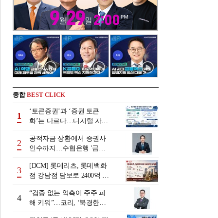
종합
BEST CLICK
‘토큰증권’과 ‘증권 토큰
1
화’는 다르다…디지털 자본
시장 다음 단계는
공적자금 상환에서 증권사
2
인수까지…수협은행 '금융
그룹화' 25년 여정 [수협은
[DCM] 롯데리츠, 롯데백화
행 금융그룹의 꿈①]
3
점 강남점 담보로 2400억 조
달…단기채 차환
“검증 없는 억측이 주주 피
4
해 키워”…코리, ‘북경한미
미수채권 논란’ 정면 반박