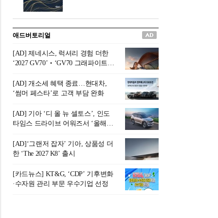
버려야 하는 곳'이라 묘사했다.
원칙으로 서다』를 펴냈다.정
오늘날 많은 이가 은퇴를 지옥
통 관료 출신으로 한국 금융의
이라 부르며 절망하지만, 김경
주요 변곡점마다 중요한 역할
애드버토리얼
록 고문은 새로운 시각을 제시
을 하고 금융 경영인으로서 큰
한다. 은퇴 후 60대를 전후한 1
족적을 남긴 김 전 회장이 후배
[AD] 제네시스, 럭셔리 경험 더한
0년의 과도기는 지옥이 아니라
세대에게 전하는 삶의 조언을
‘2027 GV70’‧‘GV70 그래파이트’
정화와 성장의 공간인 ‘은퇴연
담은 인생 노트다.『물처럼 흐
출시
옥(Purgatory)’이라는 것이다.
르고 원칙으로 서다』는 단순
[AD] 개소세 혜택 종료…현대차,
연옥은 고통스럽지만 끝이 있
한 자서전을 넘어, 실패를 두려
‘썸머 페스타’로 고객 부담 완화
으며, 준비를 통해 천국으로 나
워하지 않는 용기와 자신에 대
아갈 수 있는 희망의 장소라고
한 믿음이 어떻게 삶을 풍요롭
[AD] 기아 ‘디 올 뉴 셀토스’, 인도
말한
게 만드는지를 보여주는 지혜
타임스 드라이브 어워즈서 ‘올해의
의 보고로 평가된다.김용환 전
SUV’ 선정
회장은 “인생의 목표가 크더라
[AD]‘그랜저 잡자’ 기아, 상품성 더
도 조급해하지 말고 작은 것부
한 ‘The 2027 K8’ 출시
터 하나 하나 성취해 나가
라”고 조언한다. 뼈아픈 실패
[카드뉴스] KT&G, ‘CDP’ 기후변화
조차 성공의 뼈대가 된다는 긍
·수자원 관리 부문 우수기업 선정
정적인 마음으로