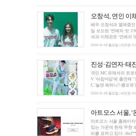
오창석, 연인 이채
배우 오창석과 열애중인 
일 보도된 '연예의 맛 
석과 이채은은 '연예의 맛.
2019-11-18 월요일 | 서인경 기
국민 MC 유재석의 트로트
V '아침마당'에 출연해
C '놀면 뭐하니?-뽕포유'를
2019-11-18 월요일 | 서인경 기
아트모스 서울, '
아트모스 서울 홈페이지에
있는 가운데 현재 무한 
리를 표하고 있다. sb