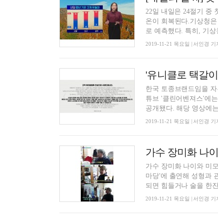
22일 내일은 24절기 중
온이 회복된다.기상청은 내일
로 예측했다. 특히, 기상청
2019-11-21 목요일 | 서인경 기
'유니클로 택갈이
한국 토종브랜드임을 자
튜브 '클린어벤져스'에는
공개됐다. 해당 영상에는 
2019-11-21 목요일 | 서인경 기
가수 장미화 나이는
가수 장미화 나이와 미모
마당'에 출연해 성형과 관
되면 힘들거나 술을 한잔.
2019-11-21 목요일 | 서인경 기