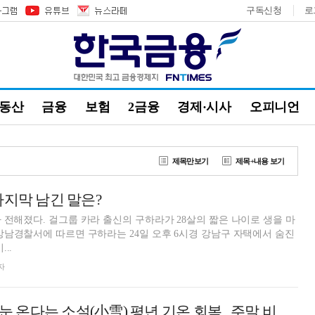
구독신청
로
부동산
금융
보험
2금융
경제·시사
오피니언
제목만보기
제목+내용 보기
마지막 남긴 말은?
 전해졌다. 걸그룹 카라 출신의 구하라가 28살의 짧은 나이로 생을 마
..
자
[내일의 날씨] 첫 눈 온다는 소설(小雪) 평년 기온 회복...주말 비 예보