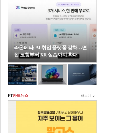
라온메타, AI 취업 플랫폼 강화…면
접 코칭부터 XR 실습까지 확대
FT
카드뉴스
더보기