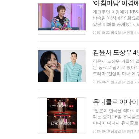
개그우먼 이경애가 KBS
방송된 '아침마당' 화요
았던 비화를 공개했다. 또
2019-10-22 화요일 | 서인경 기
김윤서 도상우 4
김윤서 도상우 커플의 결
은 동료로 남기로 했다"고
드라마 '전설의 마녀'에 함께
2019-10-21 월요일 | 서인경 기
"일본이 한국을 적대시하
다는 증거"16일 유니클
야나이 다다시 유니클로 회
2019-10-18 금요일 | 서인경 기