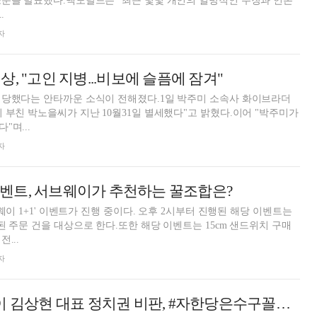
소문을 발표했다.맥도날드는 "최근 몇몇 개인의 일방적인 주장과 언론
.
자
, "고인 지병...비보에 슬픔에 잠겨"
 당했다는 안타까운 소식이 전해졌다.1일 박주미 소속사 화이브라더
 부친 박노을씨가 지난 10월31일 별세했다"고 밝혔다.이어 "박주미가
"며...
자
' 이벤트, 서브웨이가 추천하는 꿀조합은?
브웨이 1+1' 이벤트가 진행 중이다. 오후 2시부터 진행된 해당 이벤트는
된 주문 건을 대상으로 한다.또한 해당 이벤트는 15cm 샌드위치 구매
...
자
[전문] 국대떡볶이 김상현 대표 정치권 비판, #자한당은수구꼴통 #문재인은공산주의자