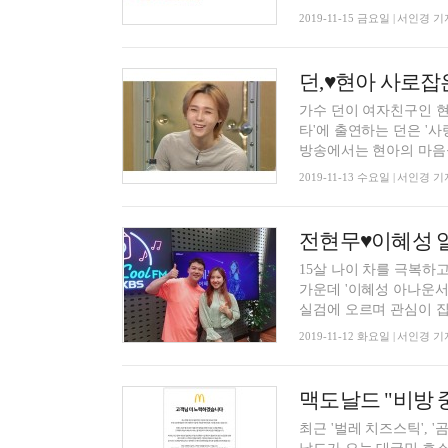
2019-11-15 금요일 | 서인경 기
던,♥현아 사로잡은
가수 던이 여자친구인 현
타'에 출연하는 던은 '
방송에서는 현아의 마음을
2019-11-13 수요일 | 서인경 기
전현무♥이혜성 열
15살 나이 차를 극복하
가운데 '이혜성 아나운서
실검에 오르며 관심이 집.
2019-11-12 화요일 | 서인경 기
맥도날드 "비방 
최근 '벌레 치즈스틱', 