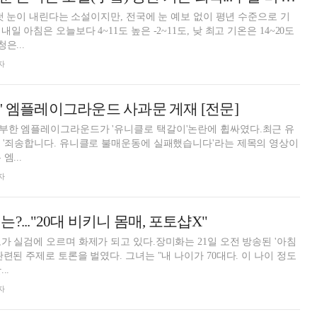
 첫 눈이 내린다는 소설이지만, 전국에 눈 예보 없이 평년 수준으로 기
 아침은 오늘보다 4~11도 높은 -2~11도, 낮 최고 기온은 14~20도
은...
자
' 엠플레이그라운드 사과문 게재 [전문]
부한 엠플레이그라운드가 '유니클로 택갈이'논란에 휩싸였다.최근 유
 '죄송합니다. 유니클로 불매운동에 실패했습니다'라는 제목의 영상이
엠...
자
?..."20대 비키니 몸매, 포토샵X"
가 실검에 오르며 화제가 되고 있다.장미화는 21일 오전 방송된 '아침
련된 주제로 토론을 벌였다. 그녀는 "내 나이가 70대다. 이 나이 정도
..
자