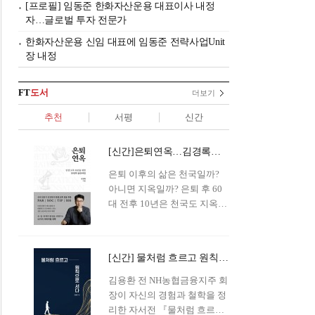
[프로필] 임동준 한화자산운용 대표이사 내정
자…글로벌 투자 전문가
한화자산운용 신임 대표에 임동준 전략사업Unit
장 내정
FT
도서
더보기
추천
서평
신간
[신간]은퇴연옥…김경록의 은퇴 후 삶의 나침반
은퇴 이후의 삶은 천국일까?
아니면 지옥일까? 은퇴 후 60
대 전후 10년은 천국도 지옥도
아닌 '연옥'이라 개념이 등장해
화제를 모으고 있다.투자 전문
가이자 은퇴연구소장으로서의
[신간] 물처럼 흐르고 원칙으로 서다…김용환의 통찰을 담다
은퇴 설계를 가이드해 온 김경
록 옵투스자산운용의 고문이
김용환 전 NH농협금융지주 회
신간 『은퇴연옥』을 내놓았
장이 자신의 경험과 철학을 정
다.단테는 지옥을 '모든 희망을
리한 자서전 『물처럼 흐르고