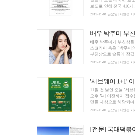
날드가 오늘 대국민 호
보도로 인해 전국 410개..
2019-11-01 금요일 | 서인경 기
배우 박주미 부친상
배우 박주미가 부친상을
스코리아 측은 "박주미의
부친상으로 슬픔에 잠겼다
2019-11-01 금요일 | 서인경 기
'서브웨이 1+1
11월 첫 날인 오늘 '서
오후 5시 이전까지 접수
만을 대상으로 해당되며 전
2019-11-01 금요일 | 서인경 기