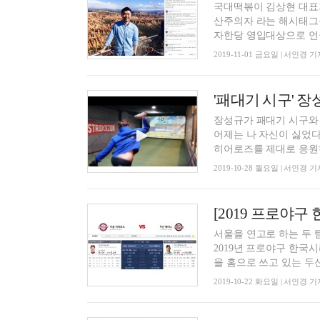
국대떡볶이 김상현 대표
산주의자 라는 해시태그
자한당 영입대상으로 언급
2019-11-01 금요일 | 서인경 기
'패대기 시구' 장
장성규가 패대기 시구와 
어제는 나 자신이 싫었다
히어로즈를 제대로 응원하
2019-10-28 월요일 | 서인경 기
서울을 연고로 하는 두
2019년 프로야구 한국
을 홈으로 쓰고 있는 두산과
2019-10-22 화요일 | 서인경 기