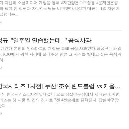
가 자신의 소셜미디어 계정을 통해 #자한당은수구꼴통 #문재인은공
를 달며 현 정권과 자유한국당을 비판했다.김상현 대표는 1일 자신이
됐다는...
자
성규, "일주일 연습했는데..." 공식사과
관련해 본인의 인스타그램 계정을 통해 공식 사과했다.장성규는 27일
. KBO에서 귀한 자리에 불러주신 만큼 그 자리를 빛내고 싶은 욕심과
...
자
[2019 프로야구 한국시리즈 1차전] 두산 '조쉬 린드블럼' vs 키움 '에릭 요키시', 선발투수 맞대결
 팀의 한국시리즈 1차전 맞대결이 오늘 잠실야구장에서 시작된다.이번
시리즈는 첫 서울 팀 간의 경기로 7전 4선승제로 펼쳐진다. 잠실야구장
 ...
자