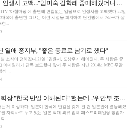
'아침마당' 이경애 인생사 고백..."임미숙 김학래 중매해줬더니 욕만"
 1TV '아침마당'에 출연해 변함없는 입담으로 인생사를 고백했다.22일
초대석에 출연한 그녀는 어린 시절을 회자하며 단칸방에서 7식구가 살
한...
자
년 열애 종지부, "좋은 동료로 남기로 했다"
별 소식이 전해졌다.21일 "김윤서, 도상우가 헤어졌다. 두 사람은 좋
 이데일리가 단독 보도했다.앞서 두 사람은 지난 2014년 MBC 주말
 ...
자
유니클로 야나이 회장 "한국 반일 이해된다" 했는데...'위안부 조롱 광고' 논란?
는 게 이상하다. 일본이 한국에 반감을 갖게 된 건 일본인이 열등해졌
로를 자회사로 두고 있는 일본 최대 의류 업체 패스트리테일링 창업자
...
자