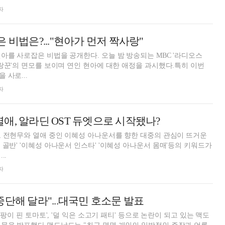
자
 비법은?..."현아가 먼저 짝사랑"
아를 사로잡은 비법을 공개한다. 오늘 밤 방송되는 MBC '라디오스
사랑꾼'의 면모를 보이며 연인 현아에 대한 애정을 과시했다.특히 이번
 사로...
자
애, 알라딘 OST 듀엣으로 시작됐나?
고 전현무와 열애 중인 이혜성 아나운서를 향한 대중의 관심이 뜨거운
 골반' '이혜성 아나운서 인스타' '이혜성 아나운서 몸매'등의 키워드가
..
자
중단해 달라"...대국민 호소문 발표
'곰팡이 핀 토마토', '덜 익은 소고기 패티' 등으로 논란이 되고 있는 맥도