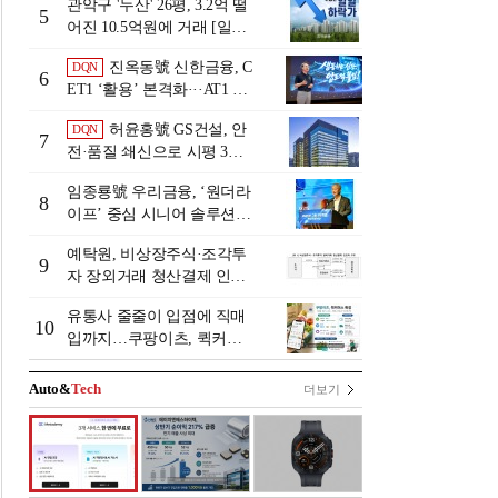
관악구 '두산' 26평, 3.2억 떨
5
어진 10.5억원에 거래 [일일
하락가]
진옥동號 신한금융, C
DQN
6
ET1 ‘활용’ 본격화···AT1 늘
린 이유는 [Capital Quality Re
허윤홍號 GS건설, 안
DQN
view]
7
전·품질 쇄신으로 시평 3위
탈환
임종룡號 우리금융, ‘원더라
8
이프’ 중심 시니어 솔루션
확대…계열사 시너지 '관건'
예탁원, 비상장주식·조각투
[금융 시니어 비즈니스 돋보
9
자 장외거래 청산결제 인프
기]
라 구축 착수
유통사 줄줄이 입점에 직매
10
입까지…쿠팡이츠, 퀵커머
스 판 키운다
Auto&
Tech
더보기