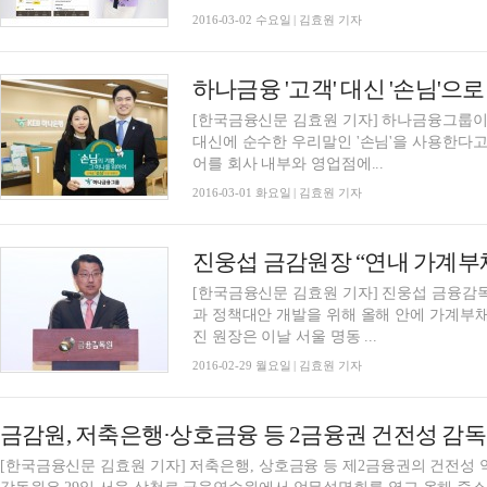
2016-03-02 수요일 | 김효원 기자
하나금융 '고객' 대신 '손님'으
[한국금융신문 김효원 기자] 하나금융그룹이
대신에 순수한 우리말인 '손님'을 사용한다고 
어를 회사 내부와 영업점에...
2016-03-01 화요일 | 김효원 기자
진웅섭 금감원장 “연내 가계부채
[한국금융신문 김효원 기자] 진웅섭 금융감독
과 정책대안 개발을 위해 올해 안에 가계부채
진 원장은 이날 서울 명동 ...
2016-02-29 월요일 | 김효원 기자
금감원, 저축은행·상호금융 등 2금융권 건전성 감독
[한국금융신문 김효원 기자] 저축은행, 상호금융 등 제2금융권의 건전성