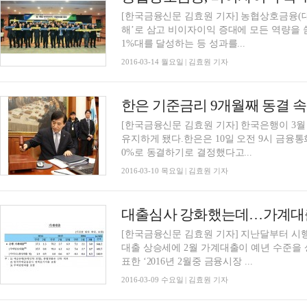
[한국금융신문 김효원 기자] 농협상호금융(
해’로 삼고 비이자이익 증대에 모든 역량을
1%대를 달성하는 등 성과를...
2016-03-14 월요일 | 김효원 기자
한은 기준금리 9개월째 동결 
[한국금융신문 김효원 기자] 한국은행이 3월 
유지하게 됐다.한은은 10일 오전 9시 금융통
0%로 동결하기로 결정했다고...
2016-03-10 목요일 | 김효원 기자
대출심사 강화했는데…가계대
[한국금융신문 김효원 기자] 지난달부터 시
대출 상승세에 2월 가계대출이 예년 수준을 
표한 ‘2016년 2월중 금융시장 ...
2016-03-09 수요일 | 김효원 기자