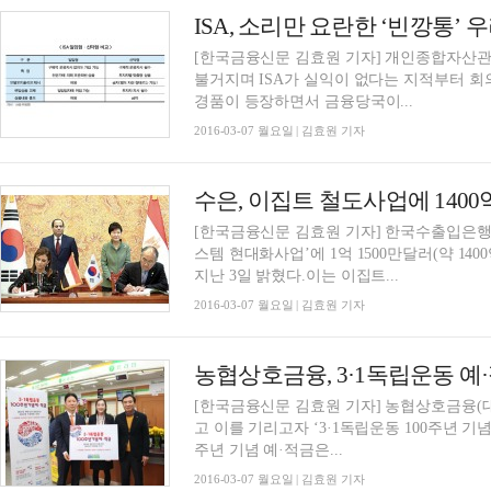
ISA, 소리만 요란한 ‘빈깡통’ 
[한국금융신문 김효원 기자] 개인종합자산관리
불거지며 ISA가 실익이 없다는 지적부터 
경품이 등장하면서 금융당국이...
2016-03-07 월요일 | 김효원 기자
수은, 이집트 철도사업에 1400
[한국금융신문 김효원 기자] 한국수출입은
스템 현대화사업’에 1억 1500만달러(약 14
지난 3일 밝혔다.이는 이집트...
2016-03-07 월요일 | 김효원 기자
농협상호금융, 3·1독립운동 예
[한국금융신문 김효원 기자] 농협상호금융(대표
고 이를 기리고자 ‘3·1독립운동 100주년 기념
주년 기념 예·적금은...
2016-03-07 월요일 | 김효원 기자