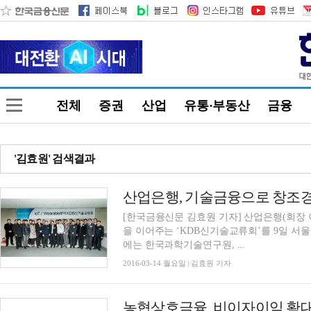
전체
증권
산업
유통·부동산
금융
'김효원' 검색결과
산업은행, 기술금융으로 창조
[한국금융신문 김효원 기자] 산업은행(회장
을 이어주는 ‘KDB신기술교류회’를 9일 서울 여
에는 한국과학기술연구원, ...
2016-03-14 월요일 | 김효원 기자
농협상호금융, 비이자이익 확대