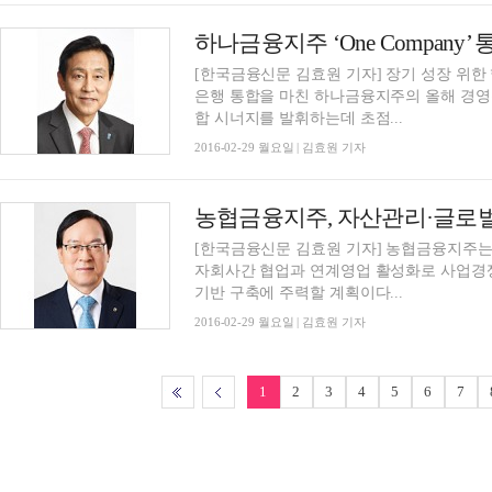
하나금융지주 ‘One Company
[한국금융신문 김효원 기자] 장기 성장 위한
은행 통합을 마친 하나금융지주의 올해 경영
합 시너지를 발휘하는데 초점...
2016-02-29 월요일 | 김효원 기자
농협금융지주, 자산관리·글로벌
[한국금융신문 김효원 기자] 농협금융지주는
자회사간 협업과 연계영업 활성화로 사업경쟁
기반 구축에 주력할 계획이다...
2016-02-29 월요일 | 김효원 기자
1
2
3
4
5
6
7