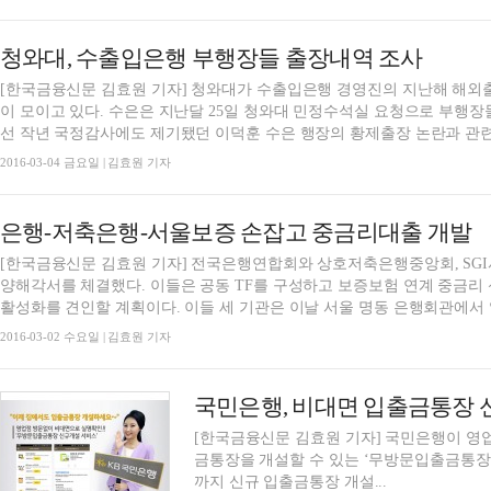
청와대, 수출입은행 부행장들 출장내역 조사
[한국금융신문 김효원 기자] 청와대가 수출입은행 경영진의 지난해 해외출
이 모이고 있다. 수은은 지난달 25일 청와대 민정수석실 요청으로 부행
선 작년 국정감사에도 제기됐던 이덕훈 수은 행장의 황제출장 논란과 관련이
2016-03-04 금요일 | 김효원 기자
은행-저축은행-서울보증 손잡고 중금리대출 개발
[한국금융신문 김효원 기자] 전국은행연합회와 상호저축은행중앙회, SG
양해각서를 체결했다. 이들은 공동 TF를 구성하고 보증보험 연계 중금리
활성화를 견인할 계획이다. 이들 세 기관은 이날 서울 명동 은행회관에서 열
2016-03-02 수요일 | 김효원 기자
국민은행, 비대면 입출금통장 
[한국금융신문 김효원 기자] 국민은행이 영
금통장을 개설할 수 있는 ‘무방문입출금통장
까지 신규 입출금통장 개설...