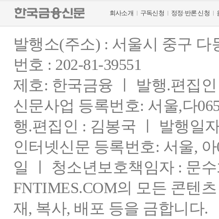
회사소개
구독신청
정정·반론 신청
발행소(주소) : 서울시 중구 
번호 : 202-81-39551
제호: 한국금융 ㅣ 발행.편집인 : 
신문사업 등록번호: 서울,다0655
행.편집인 : 김봉국 ㅣ 발행일자:
인터넷신문 등록번호: 서울, 아03
일 ㅣ 청소년보호책임자 : 문수
FNTIMES.COM의 모든 콘텐
재, 복사, 배포 등을 금합니다.