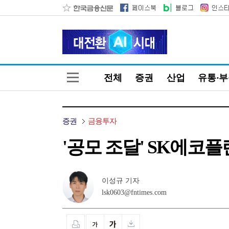
전체
증권
산업
유통·
증권
금융투자
'공모 조달' SK에코
이성규 기자
lsk0603@fntimes.com