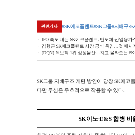
#SK에코플랜트
#SK그룹
#지배구조
관련기사
IPO 속도 내는 SK에코플랜트, 반도체·산업용가
김형근 SK에코플랜트 사장 공식 취임…첫 메시지
[DQN] 독보적 1위 삼성물산…치고 올라오는 
SK그룹 지배구조 개편 방안이 당장 SK에
다만 투심은 우호적으로 작용할 수 있다.
SK이노∙E&S 합병 비