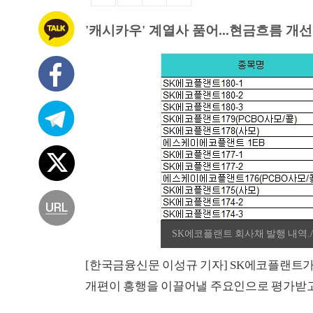
'캐시카우' 계열사 품어...현금흐름 개선
SK에코플랜트 회사채 발행 내역
[한국금융신문 이성규 기자] SK에코플랜트가
개편이 흥행을 이끌어낼 주요인으로 평가받고