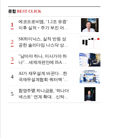
종합
BEST CLICK
에코프로비엠, ‘1.2조 유증’
1
이후 실적‧주가 부진 어쩌
나
SK하이닉스, 실적 반등 성
2
공한 솔리다임 나스닥 상장
검토
"남아야 하나, 이사가야 하
3
나"…세제개편안에 ISA 투
자자 셈법 복잡
AI가 재무설계 바꾼다…한
4
국재무설계협회·쿼터백 '베
러웰스'로 생태계 구축
함영주號 하나금융, '하나더
5
넥스트‘ 연계 확대…신탁수
수료 2배 증가 효과 [금융 시
니어 비즈니스 돋보기]