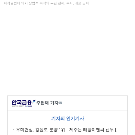
저작권법에 의거 상업적 목적의 무단 전재, 복사, 배포 금지
주현태 기자
✉
기자의 인기기사
우미건설, 강원도 분양 1위…제주는 태왕이앤씨 선두 [이 지역 분양왕-강원·제주]