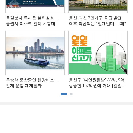
동결보다 무서운 불확실성…
용산·과천 2만가구 공급 발표
증권사 리스크 관리 시험대
직후 확산되는 ‘절대반대’…왜?
무승객 운항중인 한강버스…
용산구 ‘나인원한남’ 88평, 9억
언제 운항 재개될까
상승한 167억원에 거래 [일일
아파트 신고가]