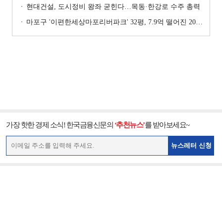
현대건설, 도시정비 왕좌 굳힌다…목동·한강로 수주 총력
마포구 '이편한세상마포리버파크' 32평, 7.9억 떨어진 20.4억원에 거래 [일일 하락가]
가장 핫한 경제 소식! 한국금융신문의
‘추천뉴스’
를 받아보세요~
뉴스레터 신청