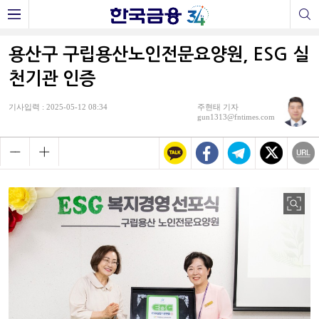
용산구 구립용산노인전문요양원, ESG 실
천기관 인증
기사입력 : 2025-05-12 08:34
주현태 기자
gun1313@fntimes.com