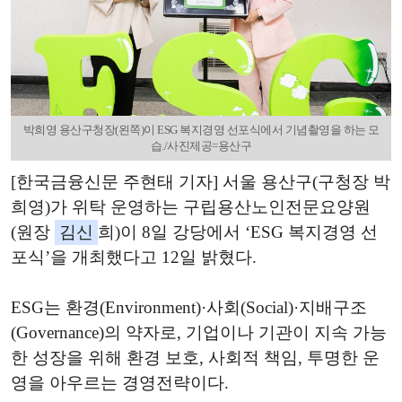
박희영 용산구청장(왼쪽)이 ESG 복지경영 선포식에서 기념촬영을 하는 모
습./사진제공=용산구
[한국금융신문 주현태 기자] 서울 용산구(구청장 박
희영)가 위탁 운영하는 구립용산노인전문요양원
(원장
김신
희)이 8일 강당에서 ‘ESG 복지경영 선
포식’을 개최했다고 12일 밝혔다.
ESG는 환경(Environment)·사회(Social)·지배구조
(Governance)의 약자로, 기업이나 기관이 지속 가능
한 성장을 위해 환경 보호, 사회적 책임, 투명한 운
영을 아우르는 경영전략이다.