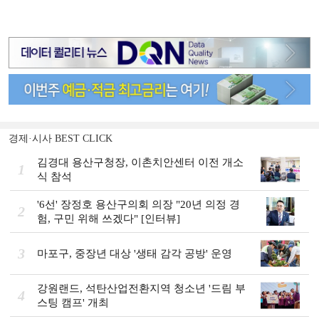
경제·시사 BEST CLICK
김경대 용산구청장, 이촌치안센터 이전 개소
1
식 참석
'6선' 장정호 용산구의회 의장 "20년 의정 경
2
험, 구민 위해 쓰겠다" [인터뷰]
3
마포구, 중장년 대상 '생태 감각 공방' 운영
강원랜드, 석탄산업전환지역 청소년 '드림 부
4
스팅 캠프' 개최