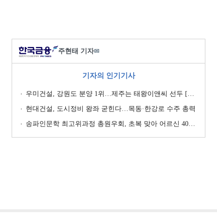
주현태 기자
✉
기자의 인기기사
우미건설, 강원도 분양 1위…제주는 태왕이앤씨 선두 [이 지역 분양왕-강원·제주]
현대건설, 도시정비 왕좌 굳힌다…목동·한강로 수주 총력
송파인문학 최고위과정 총원우회, 초복 맞아 어르신 400명에 삼계탕 나눔