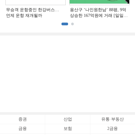
무승객 운항중인 한강버스…
용산구 ‘나인원한남’ 88평, 9억
언제 운항 재개될까
상승한 167억원에 거래 [일일
아파트 신고가]
증권
산업
유통·부동산
금융
보험
2금융