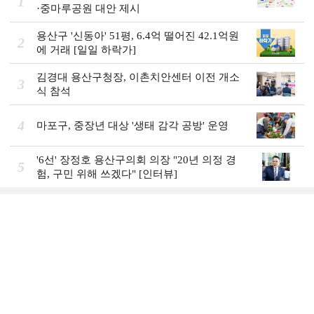
1
·중마루공원 대안 제시
용산구 '신동아' 51평, 6.4억 떨어진 42.1억원
2
에 거래 [일일 하락가]
김경대 용산구청장, 이촌치안센터 이전 개소
3
식 참석
4
마포구, 중장년 대상 '생태 감각 공방' 운영
'6선' 장정호 용산구의회 의장 "20년 의정 경
5
험, 구민 위해 쓰겠다" [인터뷰]