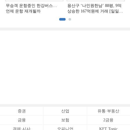
무승객 운항중인 한강버스…
용산구 ‘나인원한남’ 88평, 9억
언제 운항 재개될까
상승한 167억원에 거래 [일일
아파트 신고가]
증권
산업
유통·부동산
금융
보험
2금융
경제·시사
오피니언
KFT Topic