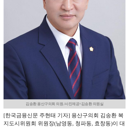
김송환 용산구의회 의원./사진제공=김송환 의원실
[한국금융신문 주현태 기자] 용산구의회 김송환 복
지도시위원회 위원장(남영동, 청파동, 효창동)이 대