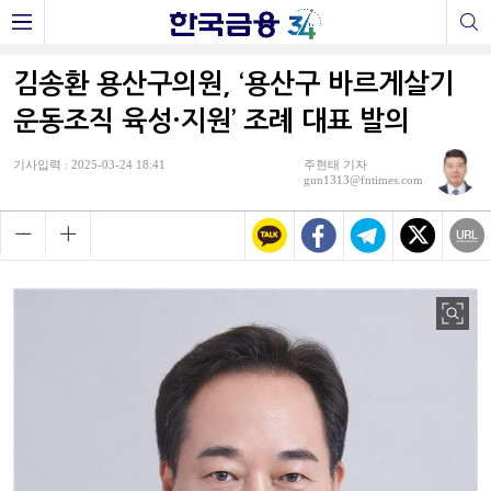
김송환 용산구의원, ‘용산구 바르게살기
운동조직 육성·지원’ 조례 대표 발의
기사입력 : 2025-03-24 18:41
주현태 기자
gun1313@fntimes.com