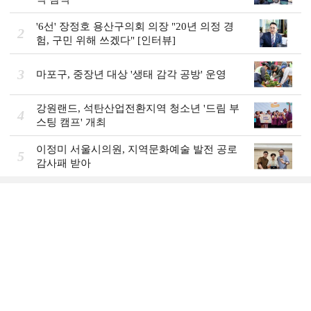
'6선' 장정호 용산구의회 의장 "20년 의정 경
2
험, 구민 위해 쓰겠다" [인터뷰]
3
마포구, 중장년 대상 '생태 감각 공방' 운영
강원랜드, 석탄산업전환지역 청소년 '드림 부
4
스팅 캠프' 개최
이정미 서울시의원, 지역문화예술 발전 공로
5
감사패 받아