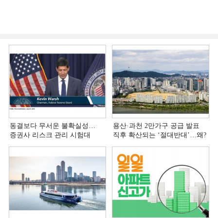
동결보다 무서운 불확실성…
용산·과천 2만가구 공급 발표
증권사 리스크 관리 시험대
직후 확산되는 ‘절대반대’…왜?