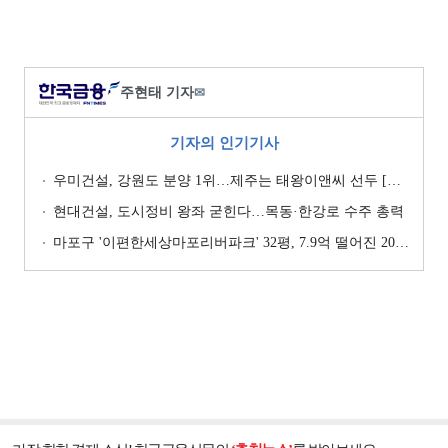
주현태 기자
✉
기자의 인기기사
우미건설, 강원도 분양 1위…제주는 태왕이앤씨 선두 [이 지역 분양왕-강원·제주]
현대건설, 도시정비 왕좌 굳힌다…목동·한강로 수주 총력
마포구 '이편한세상마포리버파크' 32평, 7.9억 떨어진 20.4억원에 거래 [일일 하락가]