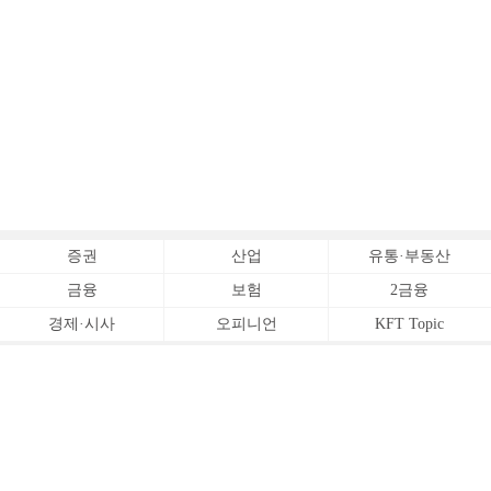
증권
산업
유통·부동산
금융
보험
2금융
경제·시사
오피니언
KFT Topic
전체서비스
Copyrightⓒ
한국금융신문 All Rights Reserved.