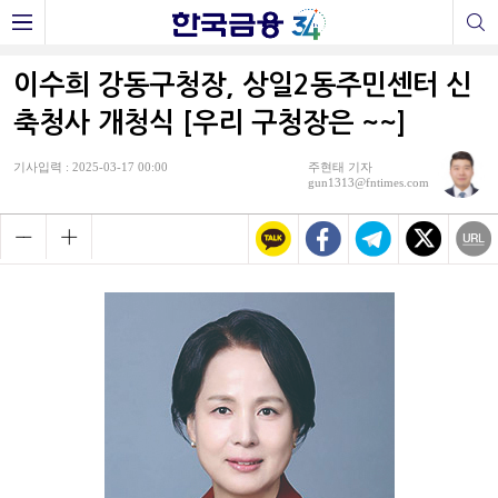
이수희 강동구청장, 상일2동주민센터 신
축청사 개청식 [우리 구청장은 ~~]
기사입력 : 2025-03-17 00:00
주현태 기자
gun1313@fntimes.com