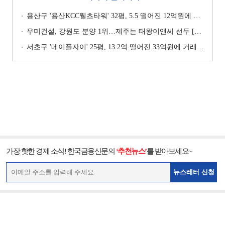
용산구 '용산KCC웰츠타워' 32평, 5.5 떨어진 12억원에 거래 [일일 하락가]
우미건설, 강원도 분양 1위…제주는 태왕이앤씨 선두 [이 지역 분양왕-강원·제주]
서초구 '메이플자이' 25평, 13.2억 떨어진 33억원에 거래 [일일 하락가]
가장 핫한 경제 소식! 한국금융신문의
‘추천뉴스’
를 받아보세요~
뉴스레터 신청