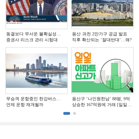
동결보다 무서운 불확실성…
용산·과천 2만가구 공급 발표
증권사 리스크 관리 시험대
직후 확산되는 ‘절대반대’…왜?
무승객 운항중인 한강버스…
용산구 ‘나인원한남’ 88평, 9억
언제 운항 재개될까
상승한 167억원에 거래 [일일
아파트 신고가]