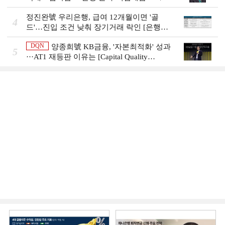
[은행권 머니무브 대응 전략]
정진완號 우리은행, 급여 12개월이면 '골
4
드'…진입 조건 낮춰 장기거래 락인 [은행권
머니무브 대응 전략]
DQN
양종희號 KB금융, '자본최적화' 성과
5
···AT1 재등판 이유는 [Capital Quality
Review]]