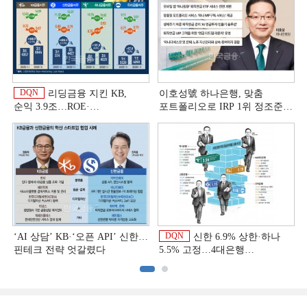
DQN
리딩금융 지킨 KB,
이호성號 하나은행, 맞춤
순익 3.9조…ROE·
포트폴리오로 IRP 1위 정조준
비용효율성까지 선두 [2026
[은행권 연금 방어전]
상반기 금융 리그테이블]
DQN
‘AI 상담’ KB·‘오픈 API’ 신한…
신한 6.9% 상한·하나
핀테크 전략 엇갈렸다
5.5% 고정…4대은행
중금리대출 승부수