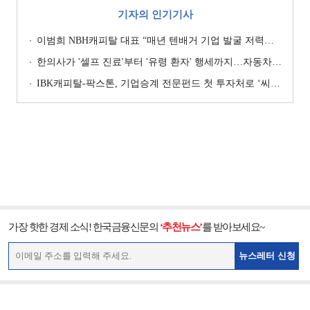
기자의 인기기사
이범희 NBH캐피탈 대표 “매년 텐배거 기업 발굴 저력…올해 ROE 20% 목표”
한의사가 '셀프 진료'부터 '유령 환자' 행세까지…자동차보험 악용 심각 [경상환자 8주룰 도입 초읽기]
IBK캐피탈-팍스톤, 기업승계 전문펀드 첫 투자처로 ‘씨엠디기술단’ 낙점 [캐피탈사 돋보기]
가장 핫한 경제 소식! 한국금융신문의
‘추천뉴스’
를 받아보세요~
뉴스레터 신청