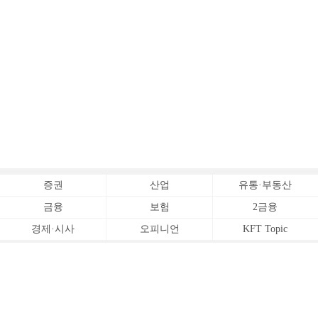
증권
산업
유통·부동산
금융
보험
2금융
경제·시사
오피니언
KFT Topic
전체서비스
Copyrightⓒ
한국금융신문 All Rights Reserved.