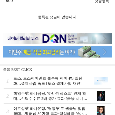
금융 BEST CLICK
토스, 토스페이먼츠 흡수해 페이·PG 일원
1
화…결제사업 속도 [토스 결제사업 재편]
함영주號 하나금융, '하나더넥스트‘ 연계 확
2
대…신탁수수료 2배 증가 효과 [금융 시니어
비즈니스 돋보기]
이호성號 하나은행, '달봉투'로 월급날 접점
3
확대…멤버십 30만명 돌파·핵심예금 9%↑