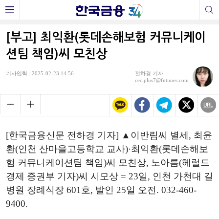
[부고] 최익환(롯데손해보험 커뮤니케이
션팀 책임)씨 모친상
기사입력 : 2025-02-23 14:56
전하경 기자
ceciplus7@fntimes.com
[한국금융신문 전하경 기자] ▲이반림씨 별세, 최윤
환(인천 산마을고등학교 교사)·최익환(롯데손해보
험 커뮤니케이션팀 책임)씨 모친상, 노아름(헤럴드
경제 증권부 기자)씨 시모상 = 23일, 인천 가천대 길
병원 장례식장 601호, 발인 25일 오전. 032-460-
9400.