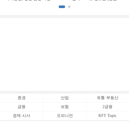
[전업계 추격하는 은행계
추격하는 은행계 증권사 (2)]
증권사 (3)]
증권
산업
유통·부동산
금융
보험
2금융
경제·시사
오피니언
KFT Topic