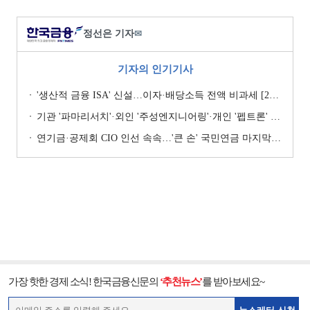
정선은 기자
✉
기자의 인기기사
'생산적 금융 ISA' 신설…이자·배당소득 전액 비과세 [2026 세제개편안]
기관 '파마리서치'·외인 '주성엔지니어링'·개인 '펩트론' 1위 [주간 코스닥 순매수- 2026년 7월27일~7월31일]
연기금·공제회 CIO 인선 속속…'큰 손' 국민연금 마지막 타자
가장 핫한 경제 소식! 한국금융신문의
‘추천뉴스’
를 받아보세요~