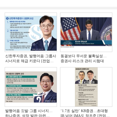
신한투자증권, 발행어음·그룹사
동결보다 무서운 불확실성…
시너지로 체급 키운다 [전업계
증권사 리스크 관리 시험대
추격하는 은행계 증권사 (4)]
발행어음 깃발·그룹 시너지…
‘1.7조 실탄’ KB증권…초대형
하나증권, 성장 발판 마련
IB 넘어 IMA도 정조준 [전업계