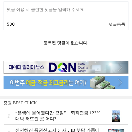
증권 BEST CLICK
“은행에 묻어뒀다간 큰일”... 퇴직연금 123%
1
대박 터뜨린 곳 어디?
깐깐해진 증권신고서 심사…IB 부담 가중에