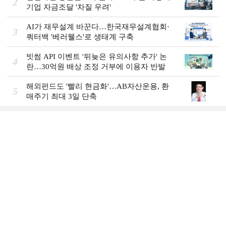
2
기업 자금조달 '차질 우려'
AI가 재무설계 바꾼다…한국재무설계협회·
3
쿼터백 '베러웰스'로 생태계 구축
빗썸 API 이벤트 '뒤늦은 유의사항 추가' 논
4
란…30억원 배상 조정 거부에 이용자 반발
해외펀드도 '빨리 현금화'…AB자산운용, 환
5
매주기 최대 3일 단축