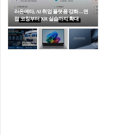
라온메타, AI 취업 플랫폼 강화…면
접 코칭부터 XR 실습까지 확대