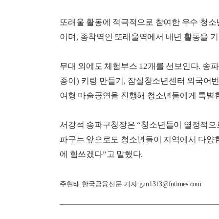
또래울 활동에 적극적으로 참여한 우수 청소
이며
,
종착역인 또래울역에서 내년 활동을 
무대 외에도 체험부스
12
개를 선보인다
.
송파
종이
)
키링 만들기
,
잠실청소년센터 외국어
여형 마술공연을 진행해 청소년들에게 특별
서강석 송파구청장은
“
청소년들이 열정적으로
파구는 앞으로도 청소년들이 지역에서 다양한
에 힘쓰겠다
”
고 말했다
.
주현태 한국금융신문 기자 gun1313@fntimes.com