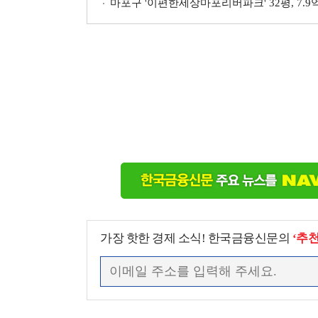
마포구 '이편한세상마포리버파크' 32평, 7.9억
가장 핫한 경제 소식! 한국금융신문의
‘추