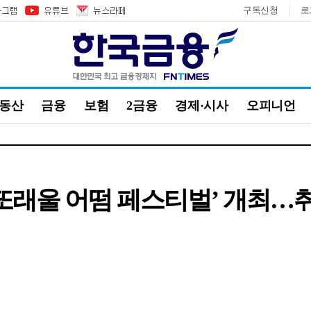
구독신청
로
부동산
금융
보험
2금융
경제·시사
오피니언
‘또래울 어떰 페스티벌’ 개최…