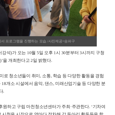
벌'에서 프로그램을 진행하는 모습./사진제공=송파구
석)가 오는 10월 5일 오후 1시 30분부터 3시까지 구청
)’을 개최한다고 2일 밝혔다.
미로 청소년들이 취미
,
소통
,
학습 등 다양한 활동을 경험
등
18
개소 시설에서 음악
,
댄스
,
미래산업기술 등 다양한 분
다
.
 후원하고 구립 마천청소년센터가 주최
·
주관한다
. ‘
기차여
상 시청을 시작으로 역마다 정차해 각 동아리 활동들을 함