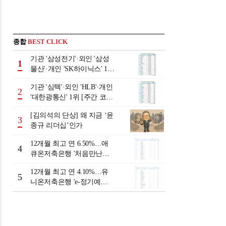
종합
BEST CLICK
기관 '삼성전기'·외인 '삼성
1
물산'·개인 'SK하이닉스' 1위
[주간 코스피 순매수- 2026
기관 '심텍'·외인 'HLB'·개인
년 8월3일~8월7일]
2
'대한광통신' 1위 [주간 코스
닥 순매수- 2026년 8월3일~8
[김의석의 단상] 왜 지금 ‘윤
월7일]
3
종규 리더십’인가
12개월 최고 연 6.50%…애
4
큐온저축은행 '처음만난적
금'[이주의 저축은행 적금금
12개월 최고 연 4.10%…유
리-8월 2주]
5
니온저축은행 'e-정기예
금'[이주의 저축은행 예금금
리-8월 2주]