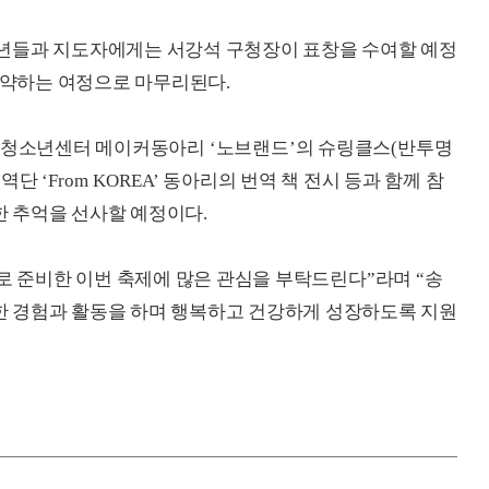
년들과 지도자에게는 서강석 구청장이 표창을 수여할 예정
기약하는 여정으로 마무리된다
.
청소년센터 메이커동아리
‘
노브랜드
’
의 슈링클스
(
반투명
번역단
‘From KOREA’
동아리의 번역 책 전시 등과 함께 참
한 추억을 선사할 예정이다
.
 준비한 이번 축제에 많은 관심을 부탁드린다
”
라며
“
송
 경험과 활동을 하며 행복하고 건강하게 성장하도록 지원