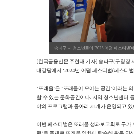
송파구 내 청소년들이 '2023 어떰 페스티
[한국금융신문 주현태 기자] 송파구(구청장 서강
대강당에서 ‘2024년 어떰 페스티벌(페스티벌
‘
또래울
’
은
‘
또래들이 모이는 공간
’
이라는 의
할 수 있는 문화공간이다
.
지역 청소년센터 
야의 프로그램과 동아리
31
개가 운영되고 있
이번 페스티벌은 또래울 성과보고회로 구가
행
’
을 주제로 또래울 열차에 탑승해 활동 영