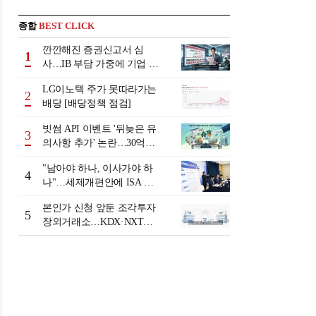
종합
BEST CLICK
깐깐해진 증권신고서 심
1
사…IB 부담 가중에 기업 자
금조달 '차질 우려'
LG이노텍 주가 못따라가는
2
배당 [배당정책 점검]
빗썸 API 이벤트 '뒤늦은 유
3
의사항 추가' 논란…30억원
배상 조정 거부에 이용자 반
"남아야 하나, 이사가야 하
발
4
나"…세제개편안에 ISA 투
자자 셈법 복잡
본인가 신청 앞둔 조각투자
5
장외거래소…KDX·NXT컨
소 막판 점검 ‘분주’