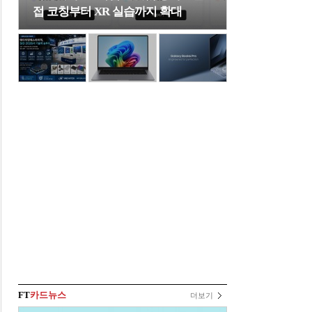
접 코칭부터 XR 실습까지 확대
FT
카드뉴스
더보기