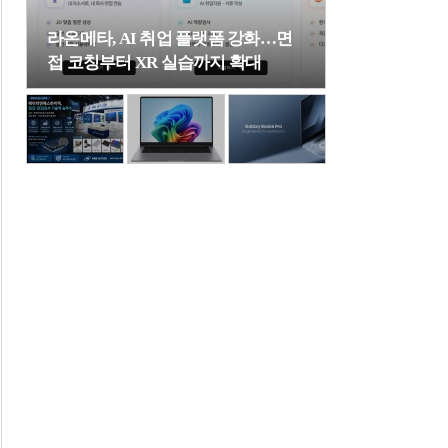
라온메타, AI 취업 플랫폼 강화…면
접 코칭부터 XR 실습까지 확대