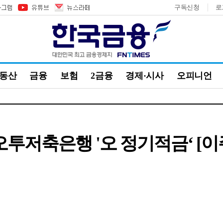
구독신청
로
부동산
금융
보험
2금융
경제·시사
오피니언
…오투저축은행 '오 정기적금‘ 