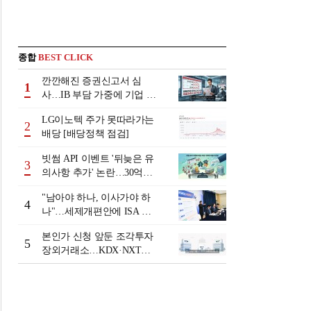
종합
BEST CLICK
깐깐해진 증권신고서 심
1
사…IB 부담 가중에 기업 자
금조달 '차질 우려'
LG이노텍 주가 못따라가는
2
배당 [배당정책 점검]
빗썸 API 이벤트 '뒤늦은 유
3
의사항 추가' 논란…30억원
배상 조정 거부에 이용자 반
"남아야 하나, 이사가야 하
발
4
나"…세제개편안에 ISA 투
자자 셈법 복잡
본인가 신청 앞둔 조각투자
5
장외거래소…KDX·NXT컨
소 막판 점검 ‘분주’