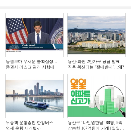
동결보다 무서운 불확실성…
용산·과천 2만가구 공급 발표
증권사 리스크 관리 시험대
직후 확산되는 ‘절대반대’…왜?
무승객 운항중인 한강버스…
용산구 ‘나인원한남’ 88평, 9억
언제 운항 재개될까
상승한 167억원에 거래 [일일