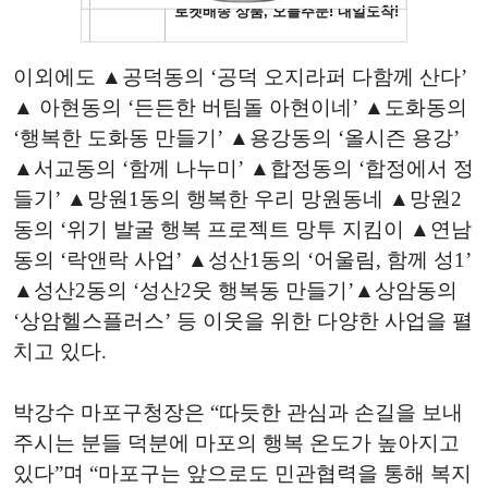
이외에도 ▲공덕동의 ‘공덕 오지라퍼 다함께 산다’
▲ 아현동의 ‘든든한 버팀돌 아현이네’ ▲도화동의
‘행복한 도화동 만들기’ ▲용강동의 ‘올시즌 용강’
▲서교동의 ‘함께 나누미’ ▲합정동의 ‘합정에서 정
들기’ ▲망원1동의 행복한 우리 망원동네 ▲망원2
동의 ‘위기 발굴 행복 프로젝트 망투 지킴이 ▲연남
동의 ‘락앤락 사업’ ▲성산1동의 ‘어울림, 함께 성1’
▲성산2동의 ‘성산2웃 행복동 만들기’▲상암동의
‘상암헬스플러스’ 등 이웃을 위한 다양한 사업을 펼
치고 있다.
박강수 마포구청장은 “따듯한 관심과 손길을 보내
주시는 분들 덕분에 마포의 행복 온도가 높아지고
있다”며 “마포구는 앞으로도 민관협력을 통해 복지