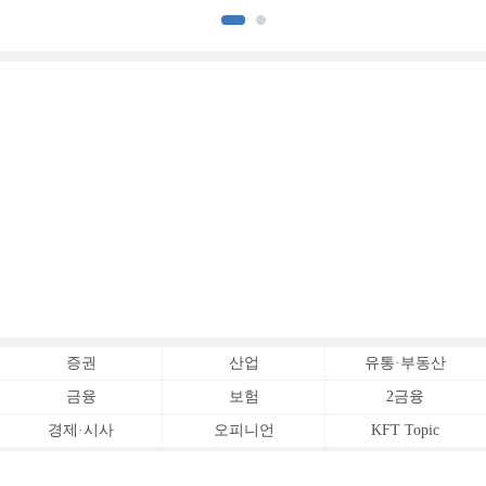
아파트 신고가]
증권
산업
유통·부동산
금융
보험
2금융
경제·시사
오피니언
KFT Topic