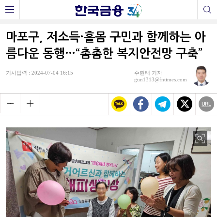
마포구, 저소득·홀몸 구민과 함께하는 아
름다운 동행…“촘촘한 복지안전망 구축”
기사입력 : 2024-07-04 16:15
주현태 기자
gun1313@fntimes.com