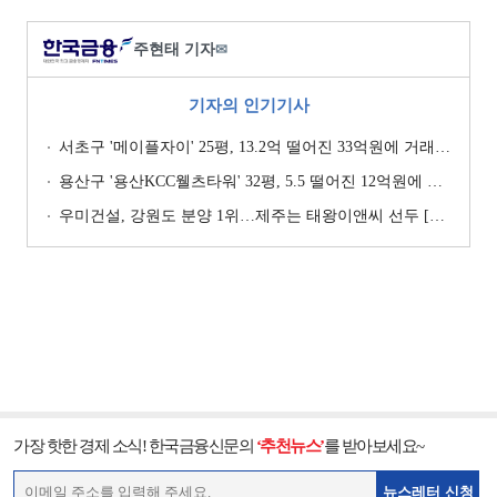
주현태 기자
✉
기자의 인기기사
서초구 '메이플자이' 25평, 13.2억 떨어진 33억원에 거래 [일일 하락가]
용산구 '용산KCC웰츠타워' 32평, 5.5 떨어진 12억원에 거래 [일일 하락가]
우미건설, 강원도 분양 1위…제주는 태왕이앤씨 선두 [이 지역 분양왕-강원·제주]
가장 핫한 경제 소식! 한국금융신문의
‘추천뉴스’
를 받아보세요~
뉴스레터 신청