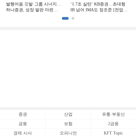
발행어음 깃발·그룹 시너지…
‘1.7조 실탄’ KB증권…초대형
하나증권, 성장 발판 마련
IB 넘어 IMA도 정조준 [전업계
[전업계 추격하는 은행계
추격하는 은행계 증권사 (2)]
증권사 (3)]
증권
산업
유통·부동산
금융
보험
2금융
경제·시사
오피니언
KFT Topic