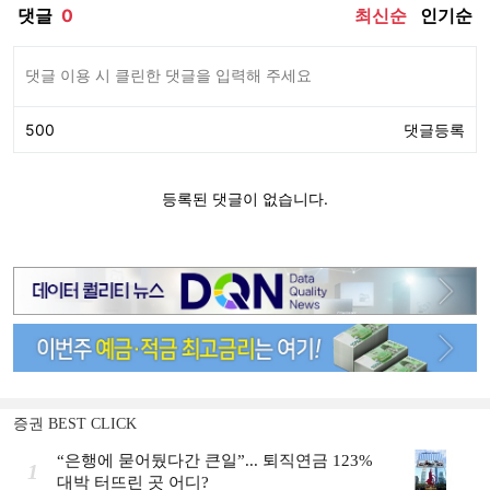
증권 BEST CLICK
“은행에 묻어뒀다간 큰일”... 퇴직연금 123%
1
대박 터뜨린 곳 어디?