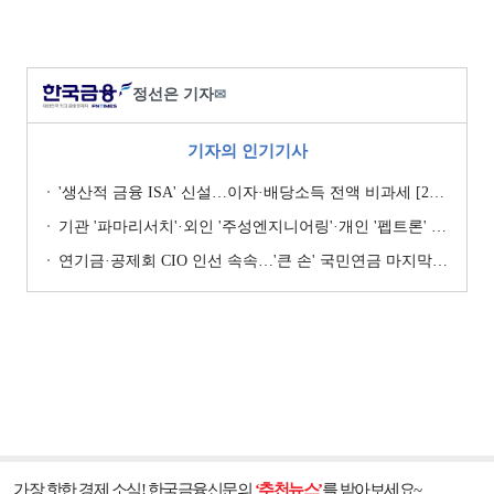
정선은 기자
✉
기자의 인기기사
'생산적 금융 ISA' 신설…이자·배당소득 전액 비과세 [2026 세제개편안]
기관 '파마리서치'·외인 '주성엔지니어링'·개인 '펩트론' 1위 [주간 코스닥 순매수- 2026년 7월27일~7월31일]
연기금·공제회 CIO 인선 속속…'큰 손' 국민연금 마지막 타자
가장 핫한 경제 소식! 한국금융신문의
‘추천뉴스’
를 받아보세요~