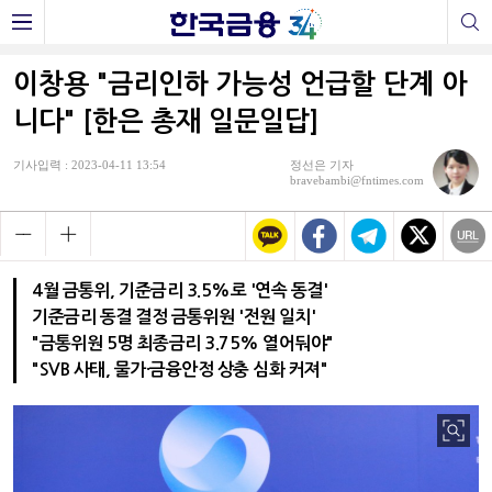
이창용 "금리인하 가능성 언급할 단계 아
니다" [한은 총재 일문일답]
기사입력 : 2023-04-11 13:54
정선은 기자
bravebambi@fntimes.com
4월 금통위, 기준금리 3.5%로 '연속 동결'
기준금리 동결 결정 금통위원 '전원 일치'
"금통위원 5명 최종금리 3.75% 열어둬야"
"SVB 사태, 물가·금융안정 상충 심화 커져"