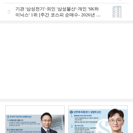
일]
기관 '삼성전기'·외인 '삼성물산'·개인 'SK하
5
이닉스' 1위 [주간 코스피 순매수- 2026년 8
월3일~8월7일]