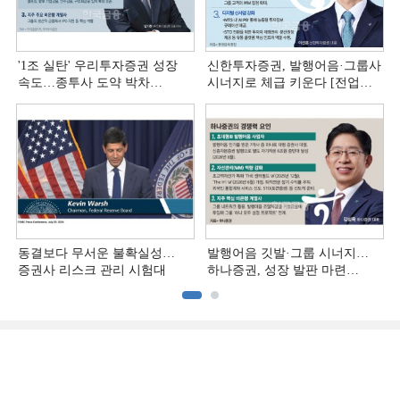
'1조 실탄' 우리투자증권 성장
신한투자증권, 발행어음·그룹사
속도…종투사 도약 박차
시너지로 체급 키운다 [전업계
[전업계 추격하는 은행계
추격하는 은행계 증권사 (4)]
증권사 (5)]
동결보다 무서운 불확실성…
발행어음 깃발·그룹 시너지…
증권사 리스크 관리 시험대
하나증권, 성장 발판 마련
[전업계 추격하는 은행계
증권사 (3)]