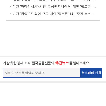
기관 '파마리서치'·외인 '주성엔지니어링'·개인 '펩트론' 1위 [주간 코스닥 순매수- 2026년 7월27일~7월31일]
기관 '원익IPS'·외인 'ISC'·개인 '펩트론' 1위 [주간 코스닥 순매수- 2026년 7월6일~7월10일]
가장 핫한 경제 소식! 한국금융신문의
‘추천뉴스’
를 받아보세요~
뉴스레터 신청