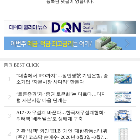
증권 BEST CLICK
“대출에서 IPO까지”…장민영號 기업은행, 중
1
소기업 ‘자본시장 사다리’ 만든다
‘토큰증권’과 ‘증권 토큰화’는 다르다…디지
2
털 자본시장 다음 단계는
AI가 재무설계 바꾼다…한국재무설계협회·
3
쿼터백 '베러웰스'로 생태계 구축
기관 '심텍'·외인 'HLB'·개인 '대한광통신' 1위
4
[주간 코스닥 순매수- 2026년 8월3일~8월7