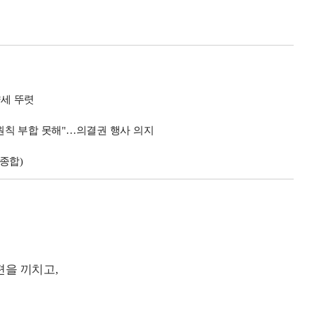
약세 뚜렷
선원칙 부합 못해"…의결권 행사 의지
종합)
편을 끼치고,