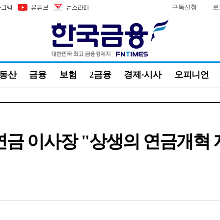
구독신청
로
부동산
금융
보험
2금융
경제·시사
오피니언
연금 이사장 "상생의 연금개혁 