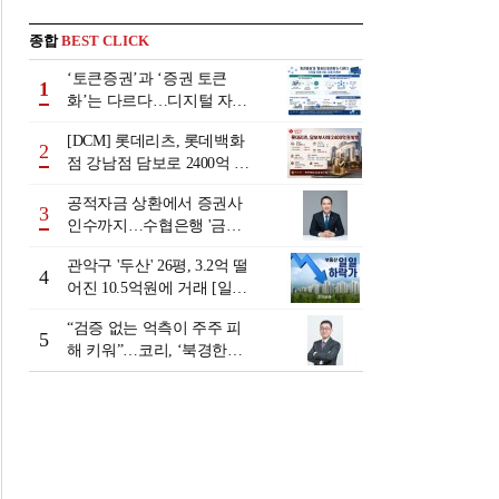
종합
BEST CLICK
‘토큰증권’과 ‘증권 토큰
1
화’는 다르다…디지털 자본
시장 다음 단계는
[DCM] 롯데리츠, 롯데백화
2
점 강남점 담보로 2400억 조
달…단기채 차환
공적자금 상환에서 증권사
3
인수까지…수협은행 '금융
그룹화' 25년 여정 [수협은
관악구 '두산' 26평, 3.2억 떨
행 금융그룹의 꿈①]
4
어진 10.5억원에 거래 [일일
하락가]
“검증 없는 억측이 주주 피
5
해 키워”…코리, ‘북경한미
미수채권 논란’ 정면 반박