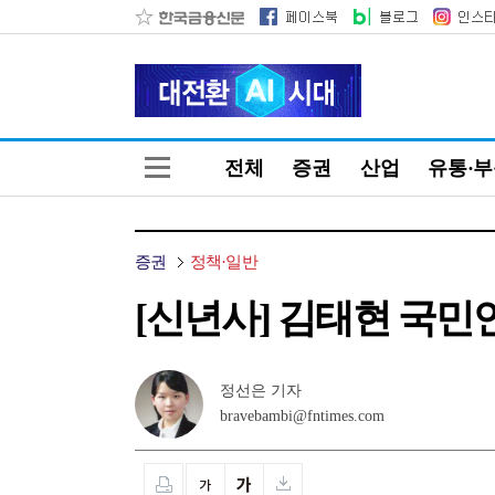
전체
증권
산업
유통·
증권
정책·일반
[신년사] 김태현 국민
정선은 기자
bravebambi@fntimes.com