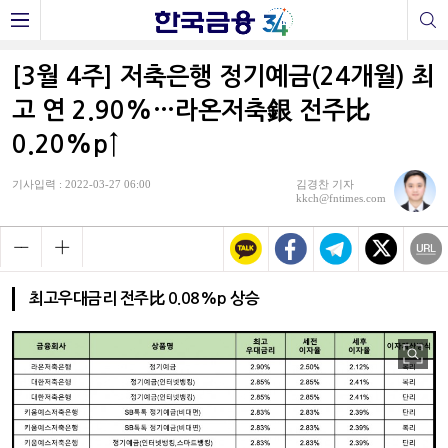
[3월 4주] 저축은행 정기예금(24개월) 최
고 연 2.90%…라온저축銀 전주比
0.20%p↑
기사입력 : 2022-03-27 06:00
김경찬 기자
kkch@fntimes.com
최고우대금리 전주比 0.08%p 상승