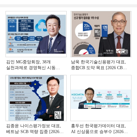
김인 MG중앙회장, 38개
남욱 한국기술신용평가 대표,
실천과제로 경영혁신 시동
종합CB 도약 목표 [2026 CB사
[상호금융 경영혁신 진단 ①]
하반기 전략 ③]
김종윤 나이스평가정보 대표,
홍두선 한국평가데이터 대표,
베트남·SCB 역량 집중 [2026
AI 신상품으로 승부수 [2026