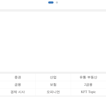
CB사 하반기 전략 ②]
CB사 하반기 전략 ①]
증권
산업
유통·부동산
금융
보험
2금융
경제·시사
오피니언
KFT Topic
전체서비스