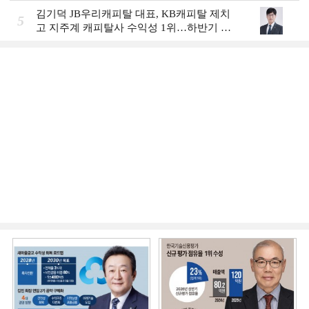
예금금리-8월 1주]
김기덕 JB우리캐피탈 대표, KB캐피탈 제치
5
고 지주계 캐피탈사 수익성 1위…하반기 외
국인 대상 상품 재정비 [2026 금융사 상반기
실적]