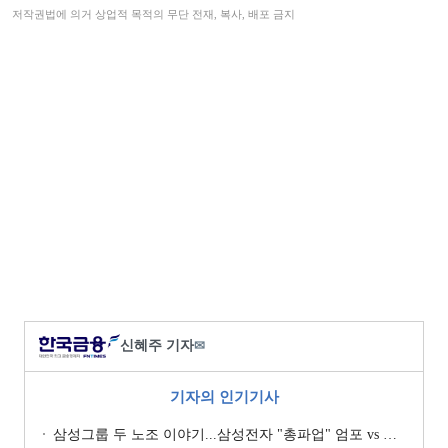
저작권법에 의거 상업적 목적의 무단 전재, 복사, 배포 금지
신혜주 기자
✉
기자의 인기기사
삼성그룹 두 노조 이야기...삼성전자 "총파업" 엄포 vs 삼성重 '노사 원팀' 자처