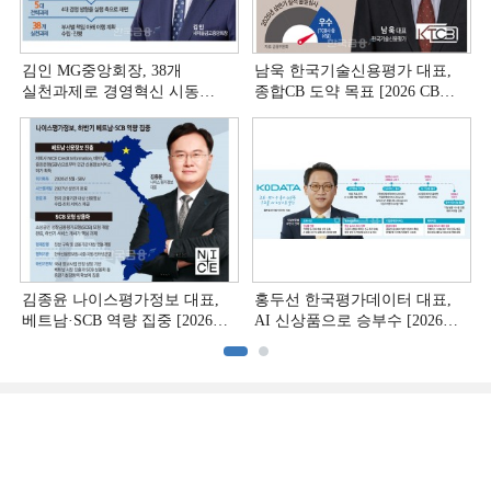
김인 MG중앙회장, 38개
남욱 한국기술신용평가 대표,
실천과제로 경영혁신 시동
종합CB 도약 목표 [2026 CB사
[상호금융 경영혁신 진단 ①]
하반기 전략 ③]
김종윤 나이스평가정보 대표,
홍두선 한국평가데이터 대표,
베트남·SCB 역량 집중 [2026
AI 신상품으로 승부수 [2026
CB사 하반기 전략 ②]
CB사 하반기 전략 ①]